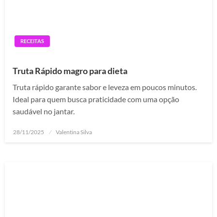
RECEITAS
Truta Rápido magro para dieta
Truta rápido garante sabor e leveza em poucos minutos.
Ideal para quem busca praticidade com uma opção
saudável no jantar.
Posted
28/11/2025
Valentina Silva
on