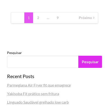
Paginação
de
1
2
…
9
Próximo
posts
Pesquisar
Pesquisar
Recent Posts
Parmegiana Air Fryer fit que emagrece
Yakisoba Fit prático sem fritura
Linguado Saudável grelhado low carb