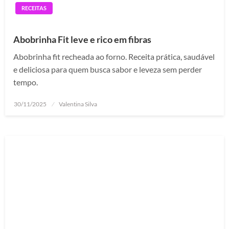
RECEITAS
Abobrinha Fit leve e rico em fibras
Abobrinha fit recheada ao forno. Receita prática, saudável
e deliciosa para quem busca sabor e leveza sem perder
tempo.
Posted
30/11/2025
Valentina Silva
on