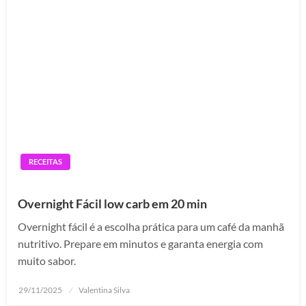
RECEITAS
Overnight Fácil low carb em 20 min
Overnight fácil é a escolha prática para um café da manhã
nutritivo. Prepare em minutos e garanta energia com
muito sabor.
Posted
29/11/2025
Valentina Silva
on