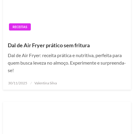
RECEITAS
Dal de Air Fryer prático sem fritura
Dal de Air Fryer: receita prática e nutritiva, perfeita para
quem busca leveza no almoço. Experimente e surpreenda-
se!
Posted
30/11/2025
Valentina Silva
on