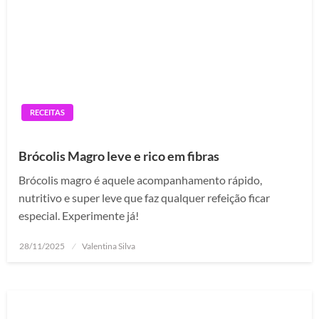
RECEITAS
Brócolis Magro leve e rico em fibras
Brócolis magro é aquele acompanhamento rápido,
nutritivo e super leve que faz qualquer refeição ficar
especial. Experimente já!
Posted
28/11/2025
Valentina Silva
on