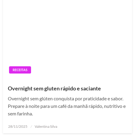
RECEITAS
Overnight sem gluten rápido e saciante
Overnight sem glúten conquista por praticidade e sabor.
Prepare à noite para um café da manhã rápido, nutritivo e
sem farinha.
Posted
28/11/2025
Valentina Silva
on