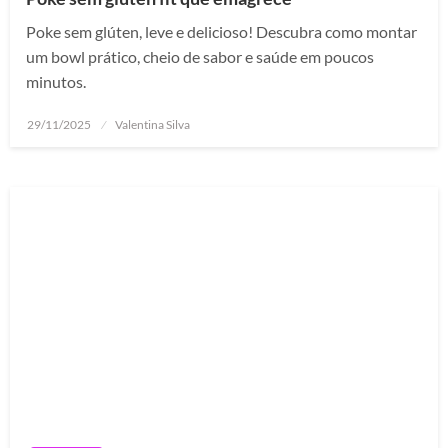
Poke sem glúten, leve e delicioso! Descubra como montar
um bowl prático, cheio de sabor e saúde em poucos
minutos.
Posted
29/11/2025
Valentina Silva
on