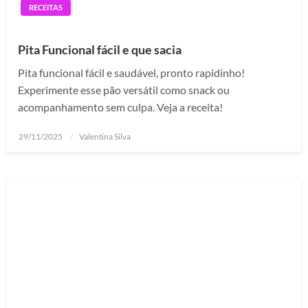
RECEITAS
Pita Funcional fácil e que sacia
Pita funcional fácil e saudável, pronto rapidinho!
Experimente esse pão versátil como snack ou
acompanhamento sem culpa. Veja a receita!
Posted
29/11/2025
Valentina Silva
on