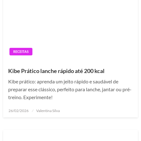
RECEITAS
Kibe Prático lanche rápido até 200 kcal
Kibe prático: aprenda um jeito rápido e saudável de
preparar esse clássico, perfeito para lanche, jantar ou pré-
treino. Experimente!
Posted
26/02/2026
Valentina Silva
on