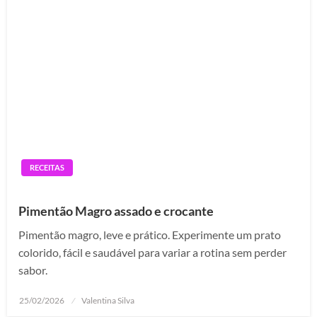
RECEITAS
Pimentão Magro assado e crocante
Pimentão magro, leve e prático. Experimente um prato
colorido, fácil e saudável para variar a rotina sem perder
sabor.
Posted
25/02/2026
Valentina Silva
on