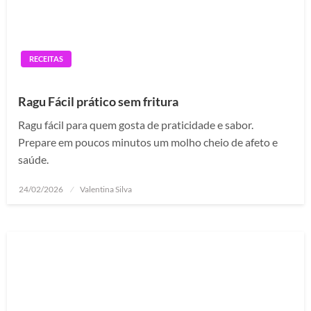
RECEITAS
Ragu Fácil prático sem fritura
Ragu fácil para quem gosta de praticidade e sabor.
Prepare em poucos minutos um molho cheio de afeto e
saúde.
Posted
24/02/2026
Valentina Silva
on