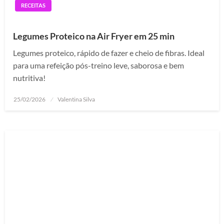
RECEITAS
Legumes Proteico na Air Fryer em 25 min
Legumes proteico, rápido de fazer e cheio de fibras. Ideal
para uma refeição pós-treino leve, saborosa e bem
nutritiva!
Posted
25/02/2026
Valentina Silva
on