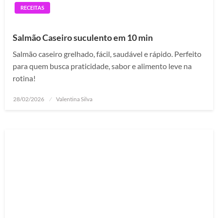
RECEITAS
Salmão Caseiro suculento em 10 min
Salmão caseiro grelhado, fácil, saudável e rápido. Perfeito
para quem busca praticidade, sabor e alimento leve na
rotina!
Posted
28/02/2026
Valentina Silva
on