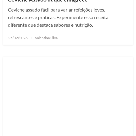
Ceviche assado fácil para variar refeições leves,
refrescantes e práticas. Experimente essa receita
diferente que destaca sabores e nutrição.
Posted
25/02/2026
Valentina Silva
on