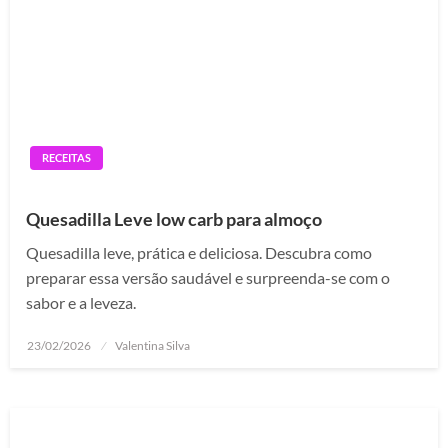
RECEITAS
Quesadilla Leve low carb para almoço
Quesadilla leve, prática e deliciosa. Descubra como
preparar essa versão saudável e surpreenda-se com o
sabor e a leveza.
Posted
23/02/2026
Valentina Silva
on