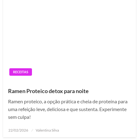
RECEITAS
Ramen Proteico detox para noite
Ramen proteico, a opção prática e cheia de proteína para
uma refeição leve, deliciosa e que sustenta. Experimente
sem culpa!
Posted
22/02/2026
Valentina Silva
on