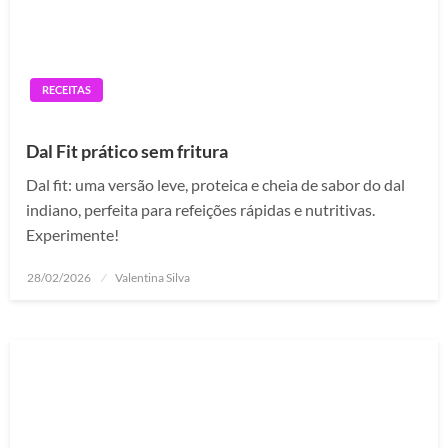
RECEITAS
Dal Fit prático sem fritura
Dal fit: uma versão leve, proteica e cheia de sabor do dal
indiano, perfeita para refeições rápidas e nutritivas.
Experimente!
Posted
28/02/2026
Valentina Silva
on