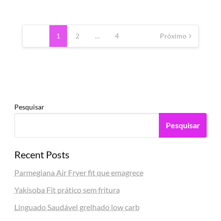
Paginação
de
1
2
…
4
Próximo
posts
Pesquisar
Pesquisar
Recent Posts
Parmegiana Air Fryer fit que emagrece
Yakisoba Fit prático sem fritura
Linguado Saudável grelhado low carb