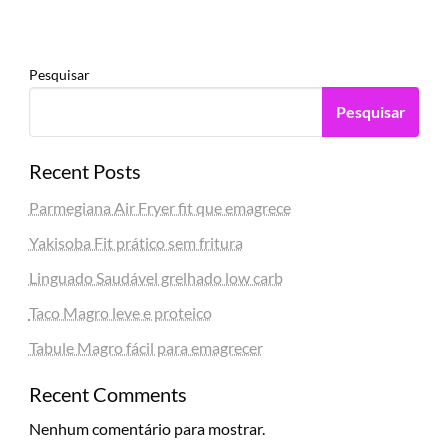
Pesquisar
Pesquisar
Recent Posts
Parmegiana Air Fryer fit que emagrece
Yakisoba Fit prático sem fritura
Linguado Saudável grelhado low carb
Taco Magro leve e proteico
Tabule Magro fácil para emagrecer
Recent Comments
Nenhum comentário para mostrar.