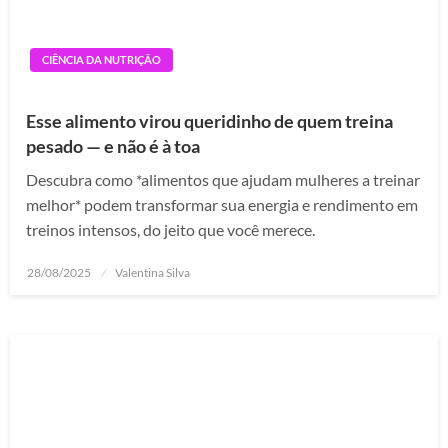
CIÊNCIA DA NUTRIÇÃO
Esse alimento virou queridinho de quem treina
pesado — e não é à toa
Descubra como *alimentos que ajudam mulheres a treinar
melhor* podem transformar sua energia e rendimento em
treinos intensos, do jeito que você merece.
Posted
28/08/2025
Valentina Silva
on