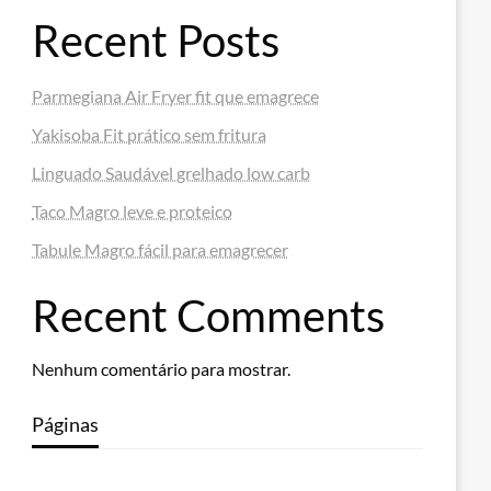
Recent Posts
Parmegiana Air Fryer fit que emagrece
Yakisoba Fit prático sem fritura
Linguado Saudável grelhado low carb
Taco Magro leve e proteico
Tabule Magro fácil para emagrecer
Recent Comments
Nenhum comentário para mostrar.
Páginas