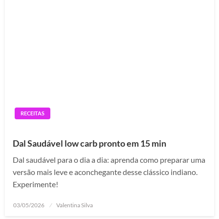
RECEITAS
Dal Saudável low carb pronto em 15 min
Dal saudável para o dia a dia: aprenda como preparar uma
versão mais leve e aconchegante desse clássico indiano.
Experimente!
Posted
03/05/2026
Valentina Silva
on