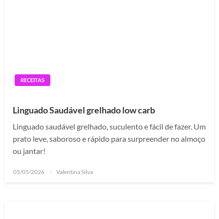
RECEITAS
Linguado Saudável grelhado low carb
Linguado saudável grelhado, suculento e fácil de fazer. Um
prato leve, saboroso e rápido para surpreender no almoço
ou jantar!
Posted
05/05/2026
Valentina Silva
on