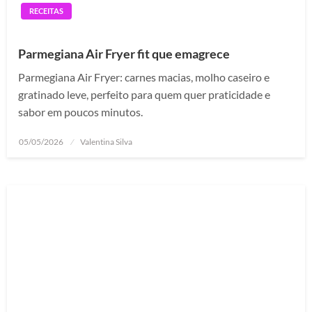
RECEITAS
Parmegiana Air Fryer fit que emagrece
Parmegiana Air Fryer: carnes macias, molho caseiro e
gratinado leve, perfeito para quem quer praticidade e
sabor em poucos minutos.
Posted
05/05/2026
Valentina Silva
on