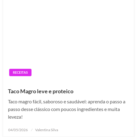
RECEITAS
Taco Magro leve e proteico
Taco magro fácil, saboroso e saudável: aprenda o passo a
passo desse clássico com poucos ingredientes e muita
leveza!
Posted
04/05/2026
Valentina Silva
on