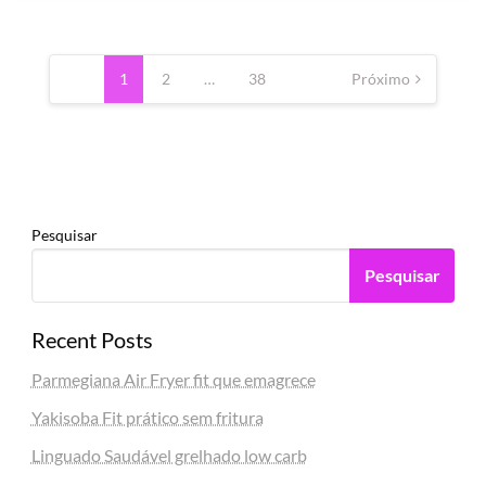
Paginação
de
1
2
…
38
Próximo
posts
Pesquisar
Pesquisar
Recent Posts
Parmegiana Air Fryer fit que emagrece
Yakisoba Fit prático sem fritura
Linguado Saudável grelhado low carb