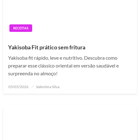
RECEITAS
Yakisoba Fit prático sem fritura
Yakisoba fit rápido, leve e nutritivo. Descubra como
preparar esse clássico oriental em versão saudável e
surpreenda no almoço!
Posted
05/05/2026
Valentina Silva
on