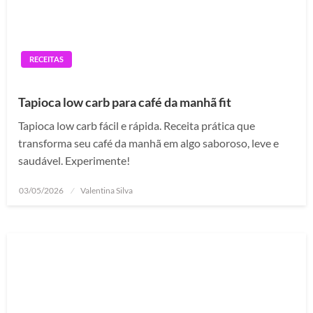
RECEITAS
Tapioca low carb para café da manhã fit
Tapioca low carb fácil e rápida. Receita prática que
transforma seu café da manhã em algo saboroso, leve e
saudável. Experimente!
Posted
03/05/2026
Valentina Silva
on