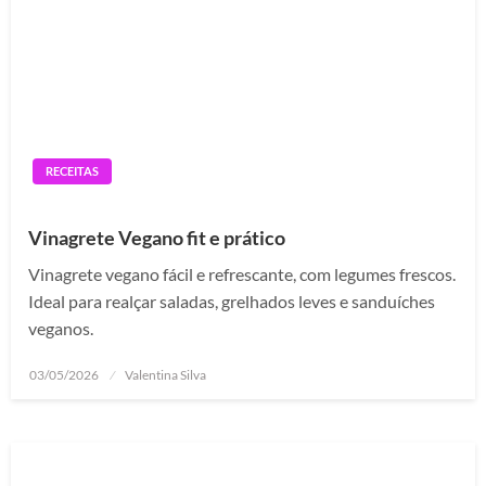
RECEITAS
Vinagrete Vegano fit e prático
Vinagrete vegano fácil e refrescante, com legumes frescos.
Ideal para realçar saladas, grelhados leves e sanduíches
veganos.
Posted
03/05/2026
Valentina Silva
on