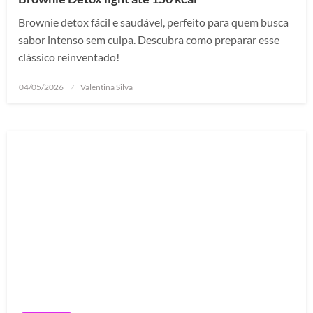
Brownie detox fácil e saudável, perfeito para quem busca
sabor intenso sem culpa. Descubra como preparar esse
clássico reinventado!
Posted
04/05/2026
Valentina Silva
on