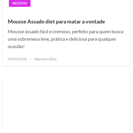
RECEITAS
Mousse Assado diet para matar a vontade
Mousse assado fácil e cremoso, perfeito para quem busca
uma sobremesa leve, prática e deliciosa para qualquer
ocasião!
Posted
04/05/2026
Valentina Silva
on