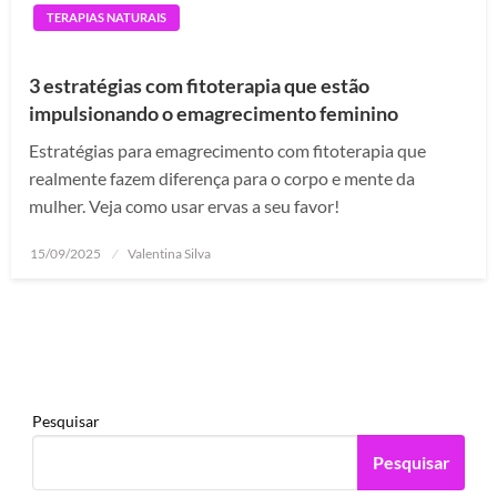
TERAPIAS NATURAIS
3 estratégias com fitoterapia que estão
impulsionando o emagrecimento feminino
Estratégias para emagrecimento com fitoterapia que
realmente fazem diferença para o corpo e mente da
mulher. Veja como usar ervas a seu favor!
Posted
15/09/2025
Valentina Silva
on
Pesquisar
Pesquisar