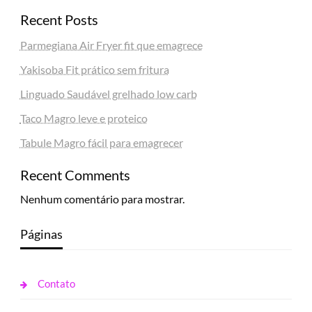
Recent Posts
Parmegiana Air Fryer fit que emagrece
Yakisoba Fit prático sem fritura
Linguado Saudável grelhado low carb
Taco Magro leve e proteico
Tabule Magro fácil para emagrecer
Recent Comments
Nenhum comentário para mostrar.
Páginas
Contato