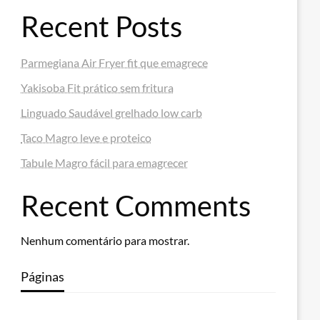
Recent Posts
Parmegiana Air Fryer fit que emagrece
Yakisoba Fit prático sem fritura
Linguado Saudável grelhado low carb
Taco Magro leve e proteico
Tabule Magro fácil para emagrecer
Recent Comments
Nenhum comentário para mostrar.
Páginas