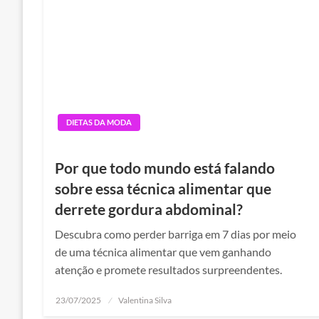
DIETAS DA MODA
Por que todo mundo está falando
sobre essa técnica alimentar que
derrete gordura abdominal?
Descubra como perder barriga em 7 dias por meio
de uma técnica alimentar que vem ganhando
atenção e promete resultados surpreendentes.
Posted
23/07/2025
Valentina Silva
on