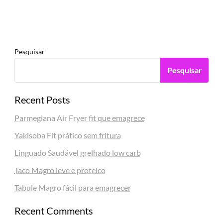
Pesquisar
Pesquisar
Recent Posts
Parmegiana Air Fryer fit que emagrece
Yakisoba Fit prático sem fritura
Linguado Saudável grelhado low carb
Taco Magro leve e proteico
Tabule Magro fácil para emagrecer
Recent Comments