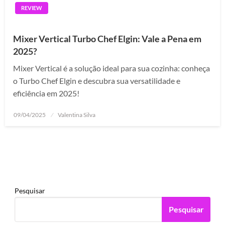
REVIEW
Mixer Vertical Turbo Chef Elgin: Vale a Pena em
2025?
Mixer Vertical é a solução ideal para sua cozinha: conheça
o Turbo Chef Elgin e descubra sua versatilidade e
eficiência em 2025!
Posted
09/04/2025
Valentina Silva
on
Pesquisar
Pesquisar