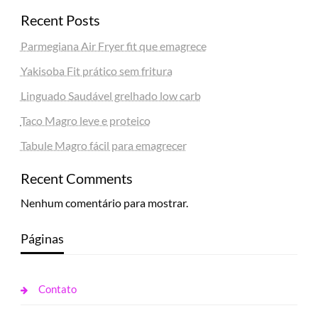
Recent Posts
Parmegiana Air Fryer fit que emagrece
Yakisoba Fit prático sem fritura
Linguado Saudável grelhado low carb
Taco Magro leve e proteico
Tabule Magro fácil para emagrecer
Recent Comments
Nenhum comentário para mostrar.
Páginas
Contato