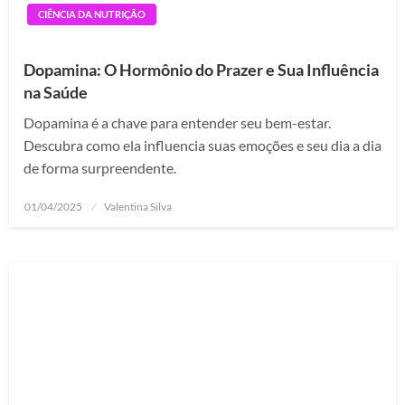
CIÊNCIA DA NUTRIÇÃO
Dopamina: O Hormônio do Prazer e Sua Influência
na Saúde
Dopamina é a chave para entender seu bem-estar.
Descubra como ela influencia suas emoções e seu dia a dia
de forma surpreendente.
Posted
01/04/2025
Valentina Silva
on