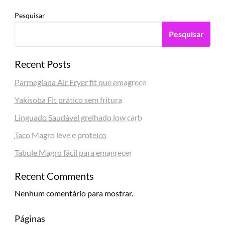
Pesquisar
Pesquisar
Recent Posts
Parmegiana Air Fryer fit que emagrece
Yakisoba Fit prático sem fritura
Linguado Saudável grelhado low carb
Taco Magro leve e proteico
Tabule Magro fácil para emagrecer
Recent Comments
Nenhum comentário para mostrar.
Páginas