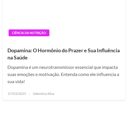
CIÊNCIA DA NUTRIÇÃO
Dopamina: O Hormônio do Prazer e Sua Influência
na Saúde
Dopamina é um neurotransmissor essencial que impacta
suas emoções e motivação. Entenda como ele influencia a
sua vida!
Posted
27/03/2025
Valentina Silva
on