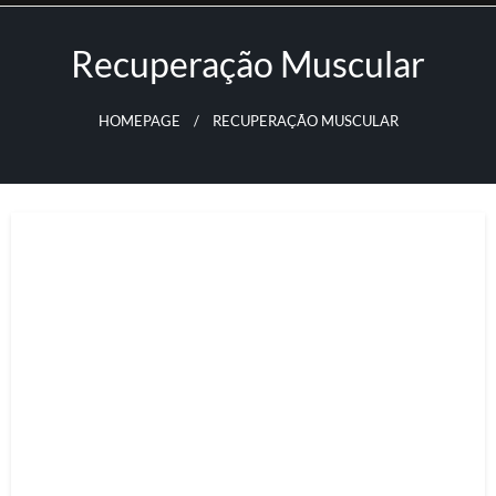
Skip
to
Recuperação Muscular
content
HOMEPAGE
RECUPERAÇÃO MUSCULAR