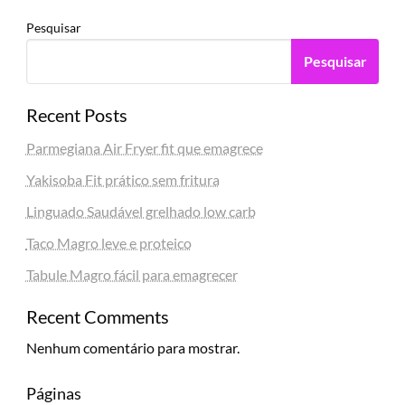
Pesquisar
Pesquisar
Recent Posts
Parmegiana Air Fryer fit que emagrece
Yakisoba Fit prático sem fritura
Linguado Saudável grelhado low carb
Taco Magro leve e proteico
Tabule Magro fácil para emagrecer
Recent Comments
Nenhum comentário para mostrar.
Páginas