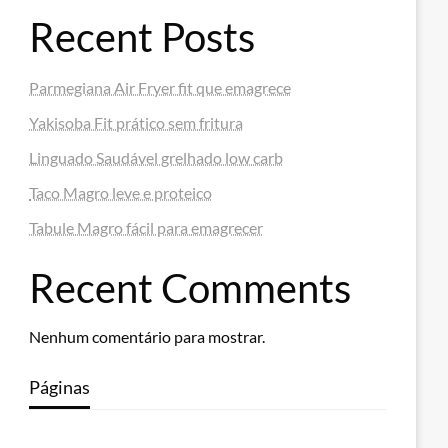
Recent Posts
Parmegiana Air Fryer fit que emagrece
Yakisoba Fit prático sem fritura
Linguado Saudável grelhado low carb
Taco Magro leve e proteico
Tabule Magro fácil para emagrecer
Recent Comments
Nenhum comentário para mostrar.
Páginas