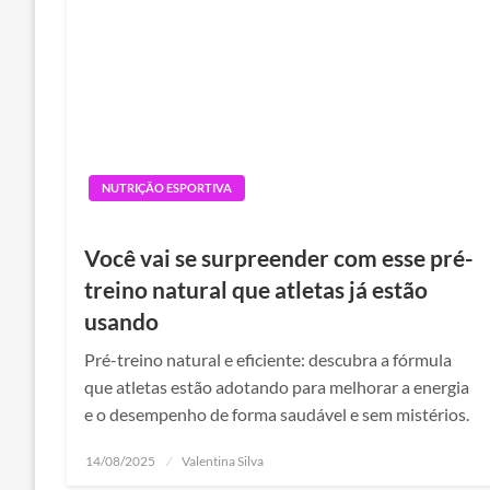
NUTRIÇÃO ESPORTIVA
Você vai se surpreender com esse pré-
treino natural que atletas já estão
usando
Pré-treino natural e eficiente: descubra a fórmula
que atletas estão adotando para melhorar a energia
e o desempenho de forma saudável e sem mistérios.
Posted
14/08/2025
Valentina Silva
on