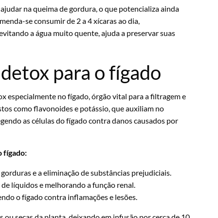
ajudar na queima de gordura, o que potencializa ainda
omenda-se consumir de 2 a 4 xícaras ao dia,
evitando a água muito quente, ajuda a preservar suas
 detox para o fígado
x especialmente no fígado, órgão vital para a filtragem e
tos como flavonoides e potássio, que auxiliam no
endo as células do fígado contra danos causados por
 fígado:
 gorduras e a eliminação de substâncias prejudiciais.
 de líquidos e melhorando a função renal.
endo o fígado contra inflamações e lesões.
s ou secas da planta, deixando em infusão por cerca de 10