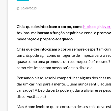
Posted
10/09/2025
on
Chás que desintoxicam o corpo, como
hibisco
,
chá ve
toxinas, melhoram a função hepática e renal e prom
moderação e preparo adequado.
Chás que desintoxicam o corpo
sempre despertam curio
um chá, pode agir como um agente de limpeza para o seu
quase como uma promessa de recomeço, não é mesmo? Mu
como eles impactam nossa saúde no dia a dia.
Pensando nisso, resolvi compartilhar alguns dos chás m
dar um carinho para a mente. Quem nunca sentiu aquela
cansados? A bebida certa pode ajudar a aliviar esse peso 
disso, você sabia?
Mas é bom lembrar que o consumo desses chás deve esta