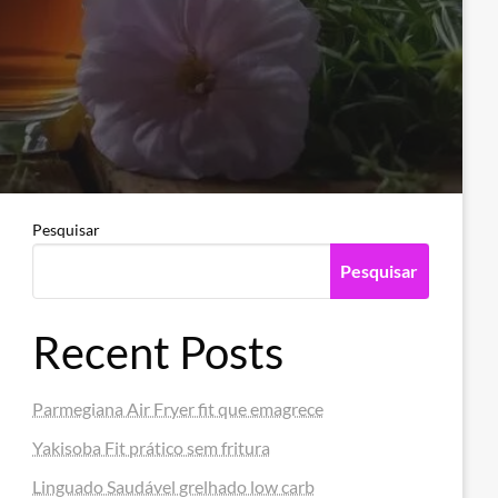
Pesquisar
Pesquisar
Recent Posts
Parmegiana Air Fryer fit que emagrece
Yakisoba Fit prático sem fritura
Linguado Saudável grelhado low carb