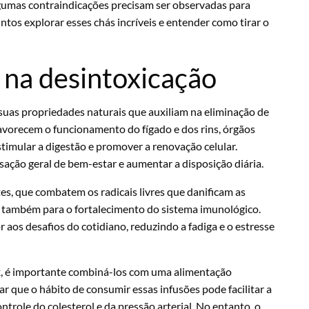
lgumas contraindicações precisam ser observadas para
ntos explorar esses chás incríveis e entender como tirar o
s na desintoxicação
suas propriedades naturais que auxiliam na eliminação de
avorecem o funcionamento do fígado e dos rins, órgãos
stimular a digestão e promover a renovação celular.
ação geral de bem-estar e aumentar a disposição diária.
es, que combatem os radicais livres que danificam as
as também para o fortalecimento do sistema imunológico.
aos desafios do cotidiano, reduzindo a fadiga e o estresse
x, é importante combiná-los com uma alimentação
 que o hábito de consumir essas infusões pode facilitar a
ntrole do colesterol e da pressão arterial. No entanto, o