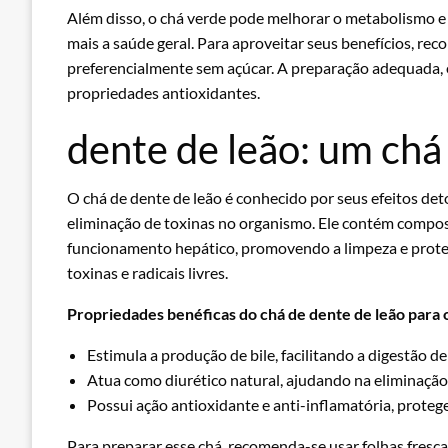
Além disso, o chá verde pode melhorar o metabolismo e 
mais a saúde geral. Para aproveitar seus benefícios, rec
preferencialmente sem açúcar. A preparação adequada, 
propriedades antioxidantes.
dente de leão: um chá
O chá de dente de leão é conhecido por seus efeitos deto
eliminação de toxinas no organismo. Ele contém compos
funcionamento hepático, promovendo a limpeza e proteg
toxinas e radicais livres.
Propriedades benéficas do chá de dente de leão para o
Estimula a produção de bile, facilitando a digestão de
Atua como diurético natural, ajudando na eliminação
Possui ação antioxidante e anti-inflamatória, proteg
Para preparar esse chá, recomenda-se usar folhas fresca