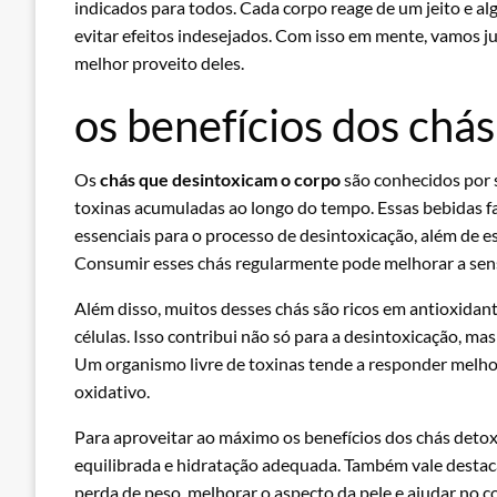
indicados para todos. Cada corpo reage de um jeito e a
evitar efeitos indesejados. Com isso em mente, vamos ju
melhor proveito deles.
os benefícios dos chá
Os
chás que desintoxicam o corpo
são conhecidos por 
toxinas acumuladas ao longo do tempo. Essas bebidas f
essenciais para o processo de desintoxicação, além de e
Consumir esses chás regularmente pode melhorar a sens
Além disso, muitos desses chás são ricos em antioxidant
células. Isso contribui não só para a desintoxicação, m
Um organismo livre de toxinas tende a responder melhor 
oxidativo.
Para aproveitar ao máximo os benefícios dos chás deto
equilibrada e hidratação adequada. Também vale destacar
perda de peso, melhorar o aspecto da pele e ajudar no co