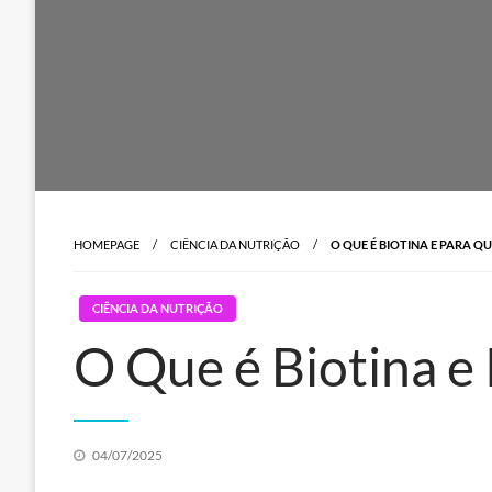
HOMEPAGE
CIÊNCIA DA NUTRIÇÃO
O QUE É BIOTINA E PARA QU
CIÊNCIA DA NUTRIÇÃO
O Que é Biotina e
Posted
04/07/2025
on