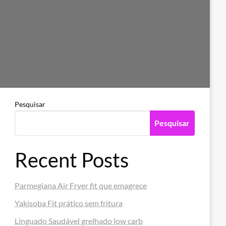
Pesquisar
Pesquisar
Recent Posts
Parmegiana Air Fryer fit que emagrece
Yakisoba Fit prático sem fritura
Linguado Saudável grelhado low carb