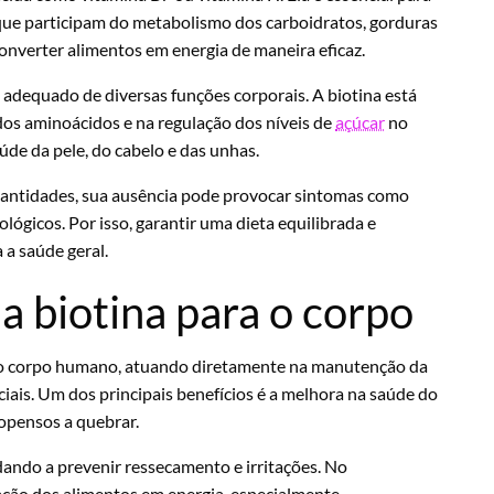
 que participam do metabolismo dos carboidratos, gorduras
 converter alimentos em energia de maneira eficaz.
adequado de diversas funções corporais. A biotina está
dos aminoácidos e na regulação dos níveis de
açúcar
no
úde da pele, do cabelo e das unhas.
antidades, sua ausência pode provocar sintomas como
ógicos. Por isso, garantir uma dieta equilibrada e
 a saúde geral.
da biotina para o corpo
a o corpo humano, atuando diretamente na manutenção da
ciais. Um dos principais benefícios é a melhora na saúde do
opensos a quebrar.
udando a prevenir ressecamento e irritações. No
ação dos alimentos em energia, especialmente