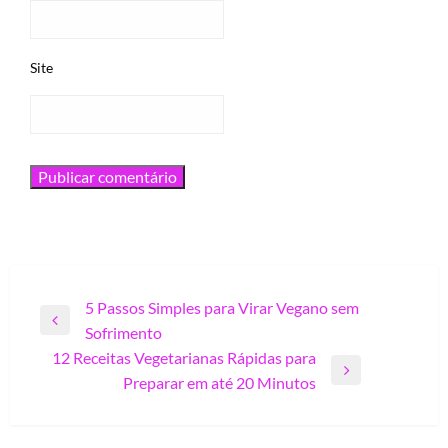
Site
Navegação
5 Passos Simples para Virar Vegano sem
Previous
Sofrimento
de
Post
12 Receitas Vegetarianas Rápidas para
Post
Next
Preparar em até 20 Minutos
Post