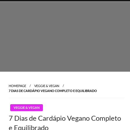
Skip
to
content
HOMEPAGE
VEGGIE & VEGAN
7 DIAS DE CARDÁPIO VEGANO COMPLETO E EQUILIBRADO
VEGGIE & VEGAN
7 Dias de Cardápio Vegano Completo
e Equilibrado