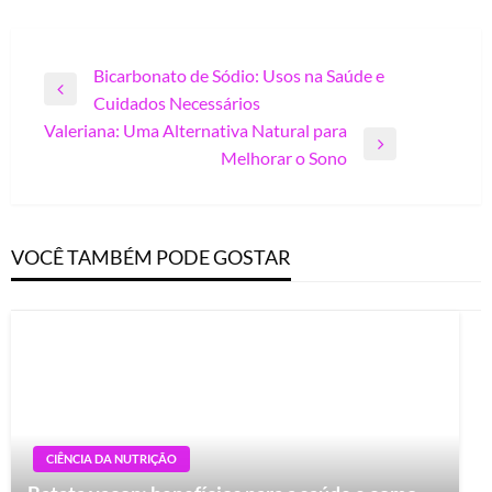
Navegação
Bicarbonato de Sódio: Usos na Saúde e
Previous
Cuidados Necessários
de
Post
Valeriana: Uma Alternativa Natural para
Post
Next
Melhorar o Sono
Post
VOCÊ TAMBÉM PODE GOSTAR
CIÊNCIA DA NUTRIÇÃO