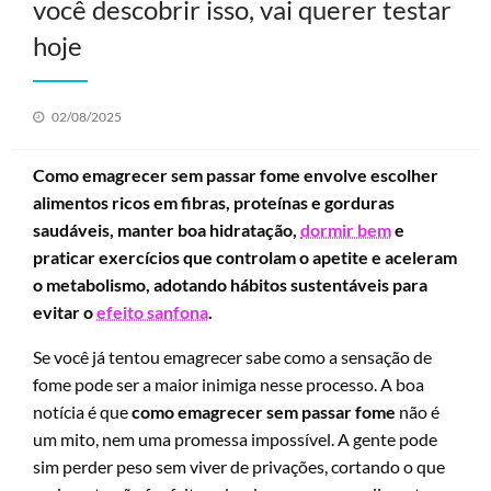
você descobrir isso, vai querer testar
hoje
Posted
02/08/2025
on
Como emagrecer sem passar fome envolve escolher
alimentos ricos em fibras, proteínas e gorduras
saudáveis, manter boa hidratação,
dormir bem
e
praticar exercícios que controlam o apetite e aceleram
o metabolismo, adotando hábitos sustentáveis para
evitar o
efeito sanfona
.
Se você já tentou emagrecer sabe como a sensação de
fome pode ser a maior inimiga nesse processo. A boa
notícia é que
como emagrecer sem passar fome
não é
um mito, nem uma promessa impossível. A gente pode
sim perder peso sem viver de privações, cortando o que