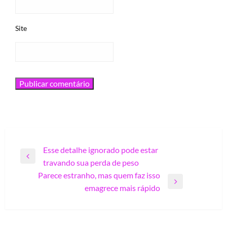
Site
Navegação
Esse detalhe ignorado pode estar
Previous
travando sua perda de peso
de
Post
Parece estranho, mas quem faz isso
Post
Next
emagrece mais rápido
Post