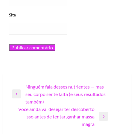
Site
Navegação
Ninguém fala desses nutrientes — mas
seu corpo sente falta (e seus resultados
de
Previous
também)
Post
Post
Você ainda vai desejar ter descoberto
isso antes de tentar ganhar massa
Next
magra
Post