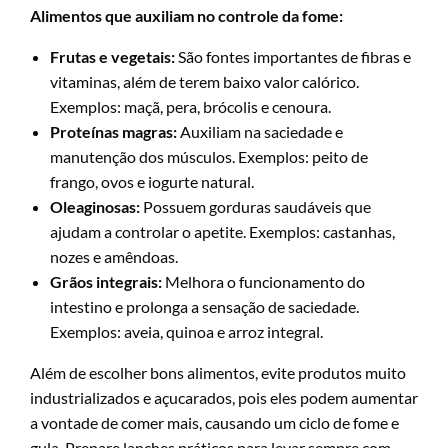
Alimentos que auxiliam no controle da fome:
Frutas e vegetais:
São fontes importantes de fibras e
vitaminas, além de terem baixo valor calórico.
Exemplos: maçã, pera, brócolis e cenoura.
Proteínas magras:
Auxiliam na saciedade e
manutenção dos músculos. Exemplos: peito de
frango, ovos e iogurte natural.
Oleaginosas:
Possuem gorduras saudáveis que
ajudam a controlar o apetite. Exemplos: castanhas,
nozes e amêndoas.
Grãos integrais:
Melhora o funcionamento do
intestino e prolonga a sensação de saciedade.
Exemplos: aveia, quinoa e arroz integral.
Além de escolher bons alimentos, evite produtos muito
industrializados e açucarados, pois eles podem aumentar
a vontade de comer mais, causando um ciclo de fome e
gula. Prepare lanches práticos para levar sempre com