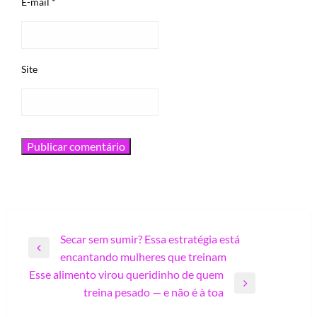
E-mail
*
Site
Navegação
Secar sem sumir? Essa estratégia está
Previous
encantando mulheres que treinam
de
Post
Esse alimento virou queridinho de quem
Post
Next
treina pesado — e não é à toa
Post