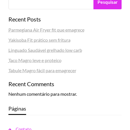
Pesquisar
Recent Posts
Parmegiana Air Fryer fit que emagrece
Yakisoba Fit prático sem fritura
Linguado Saudável grelhado low carb
Taco Magro leve e proteico
Tabule Magro fácil para emagrecer
Recent Comments
Nenhum comentário para mostrar.
Páginas
Contato