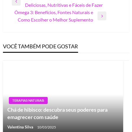
Previous
Deliciosas, Nutritivas e Fáceis de Fazer
de
Post
Ômega 3: Benefícios, Fontes Naturais e
Post
Next
Como Escolher o Melhor Suplemento
Post
VOCÊ TAMBÉM PODE GOSTAR
TERAPIAS NATURAIS
Chá de hibisco: descubra seus poderes para
emagrecer com saúde
Valentina Silva
10/03/2025