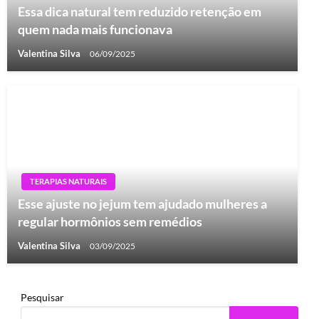
Essa dica natural tem reduzido retenção em
quem nada mais funcionava
Valentina Silva
06/09/2025
TERAPIAS NATURAIS
Esse ajuste no jejum tem ajudado mulheres a
regular hormônios sem remédios
Valentina Silva
03/09/2025
Pesquisar