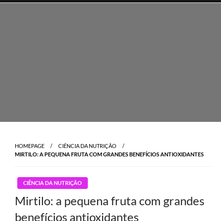
Skip
to
content
HOMEPAGE
CIÊNCIA DA NUTRIÇÃO
MIRTILO: A PEQUENA FRUTA COM GRANDES BENEFÍCIOS ANTIOXIDANTES
CIÊNCIA DA NUTRIÇÃO
Mirtilo: a pequena fruta com grandes
benefícios antioxidantes