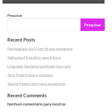
Pesquisar
Pesquisar
Recent Posts
Parmegiana Air Fryer fit que emagrece
Yakisoba Fit prático sem fritura
Linguado Saudável grelhado low carb
Taco Magro leve e proteico
Tabule Magro fácil para emagrecer
Recent Comments
Nenhum comentário para mostrar.