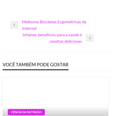
Navegação
Melhores Bicicletas Ergométricas da
Previous
Internet
de
Post
Inhame: benefícios para a saúde e
Post
Next
receitas deliciosas
Post
VOCÊ TAMBÉM PODE GOSTAR
CIÊNCIA DA NUTRIÇÃO