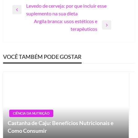
Navegação
Levedo de cerveja: por que incluir esse
Previous
suplemento na sua dieta
de
Post
Argila branca: usos estéticos e
Post
Next
terapêuticos
Post
VOCÊ TAMBÉM PODE GOSTAR
CIÊNCIA DA NUTRIÇÃO
Castanha de Caju: Benefícios Nutricionais e
Como Consumir