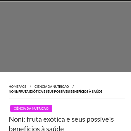
Skip
to
content
HOMEPAGE
CIÊNCIA DA NUTRIÇÃO
NONI: FRUTA EXÓTICA E SEUS POSSÍVEIS BENEFÍCIOS À SAÚDE
CIÊNCIA DA NUTRIÇÃO
Noni: fruta exótica e seus possíveis
benefícios à saúde