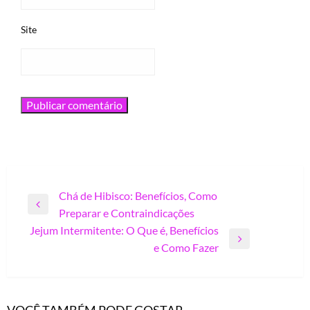
Site
Navegação
Chá de Hibisco: Benefícios, Como
Previous
Preparar e Contraindicações
de
Post
Jejum Intermitente: O Que é, Benefícios
Post
Next
e Como Fazer
Post
VOCÊ TAMBÉM PODE GOSTAR