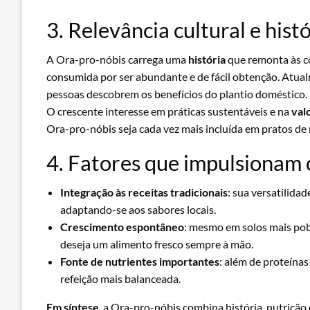
3. Relevância cultural e hist
A Ora-pro-nóbis carrega uma
história
que remonta às co
consumida por ser abundante e de fácil obtenção. Atua
pessoas descobrem os benefícios do plantio doméstico.
O crescente interesse em práticas sustentáveis e na
val
Ora-pro-nóbis seja cada vez mais incluída em pratos de 
4. Fatores que impulsionam 
Integração às receitas tradicionais
: sua versatilida
adaptando-se aos sabores locais.
Crescimento espontâneo
: mesmo em solos mais pob
deseja um alimento fresco sempre à mão.
Fonte de nutrientes importantes
: além de proteínas
refeição mais balanceada.
Em síntese
, a Ora-pro-nóbis combina história, nutrição