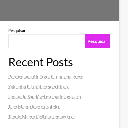
Pesquisar
Pesquisar
Recent Posts
Parmegiana Air Fryer fit que emagrece
Yakisoba Fit prático sem fritura
Linguado Saudável grelhado low carb
Taco Magro leve e proteico
Tabule Magro fácil para emagrecer