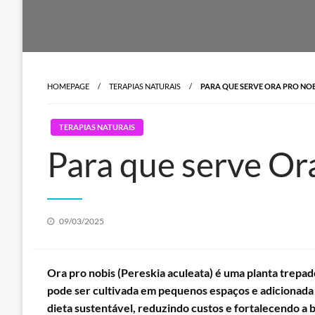
HOMEPAGE
TERAPIAS NATURAIS
PARA QUE SERVE ORA PRO NOB
TERAPIAS NATURAIS
Para que serve Or
Posted
09/03/2025
on
Ora pro nobis (Pereskia aculeata) é uma planta trepade
pode ser cultivada em pequenos espaços e adicionada 
dieta sustentável, reduzindo custos e fortalecendo a 