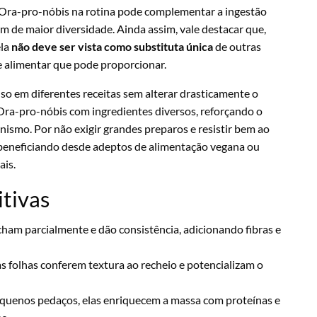
a Ora-pro-nóbis na rotina pode complementar a ingestão
m de maior diversidade. Ainda assim, vale destacar que,
ela
não deve ser vista como substituta única
de outras
e alimentar que pode proporcionar.
o uso em diferentes receitas sem alterar drasticamente o
 Ora-pro-nóbis com ingredientes diversos, reforçando o
nismo. Por não exigir grandes preparos e resistir bem ao
 beneficiando desde adeptos de alimentação vegana ou
ais.
itivas
cham parcialmente e dão consistência, adicionando fibras e
as folhas conferem textura ao recheio e potencializam o
equenos pedaços, elas enriquecem a massa com proteínas e