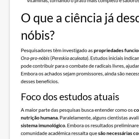
vitaminas, tornando o prato mais completo e saboros
O que a ciência já de
nóbis?
Pesquisadores têm investigado as
propriedades funcio
Ora-pro-nóbis
(
Pereskia aculeata
). Estudos iniciais indic
pode contribuir para o combate de radicais livres, ajud
Embora os achados sejam promissores, ainda são necessá
desses benefícios.
Foco dos estudos atuais
A maior parte das pesquisas busca entender como os
co
nutrição humana
. Paralelamente, alguns cientistas ava
sistema imunológico
. Embora os resultados prelimina
comunidade acadêmica ressalta que
são necessárias co