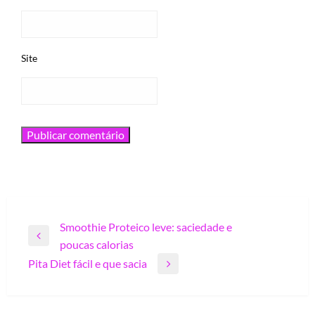
Site
Navegação
Smoothie Proteico leve: saciedade e
Previous
poucas calorias
de
Post
Pita Diet fácil e que sacia
Post
Next
Post