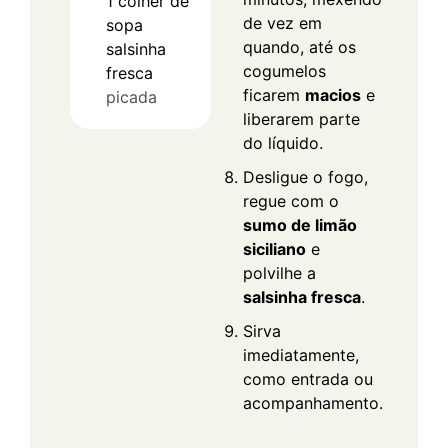
1
colher de
de vez em
sopa
quando, até os
salsinha
cogumelos
fresca
ficarem
macios
e
picada
liberarem parte
do líquido.
Desligue o fogo,
regue com o
sumo de limão
siciliano
e
polvilhe a
salsinha fresca
.
Sirva
imediatamente,
como entrada ou
acompanhamento.