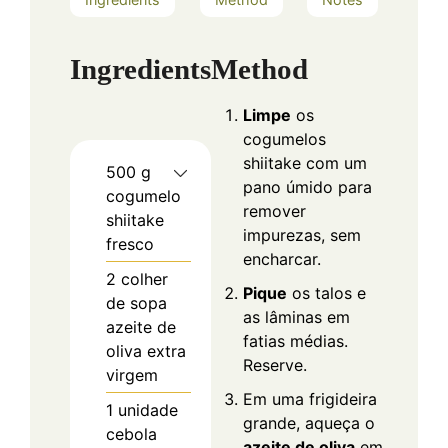
Ingredients
Method
Limpe
os
cogumelos
shiitake com um
500
g
pano úmido para
cogumelo
remover
shiitake
impurezas, sem
fresco
encharcar.
2
colher
Pique
os talos e
de sopa
as lâminas em
azeite de
fatias médias.
oliva extra
Reserve.
virgem
Em uma frigideira
1
unidade
grande, aqueça o
cebola
azeite de oliva
em