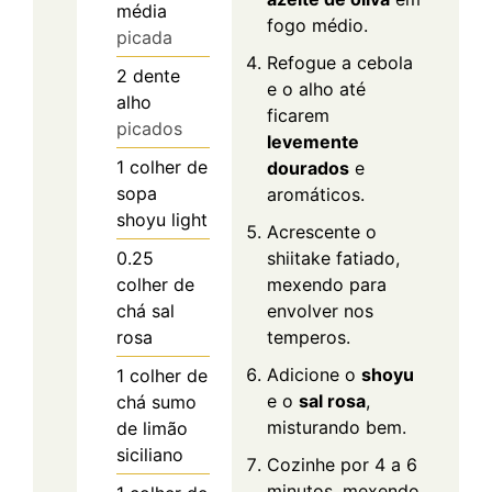
média
fogo médio.
picada
Refogue a cebola
2
dente
e o alho até
alho
ficarem
picados
levemente
1
colher de
dourados
e
sopa
aromáticos.
shoyu light
Acrescente o
0.25
shiitake fatiado,
colher de
mexendo para
chá
sal
envolver nos
rosa
temperos.
Adicione o
shoyu
1
colher de
e o
sal rosa
,
chá
sumo
misturando bem.
de limão
siciliano
Cozinhe por 4 a 6
minutos, mexendo