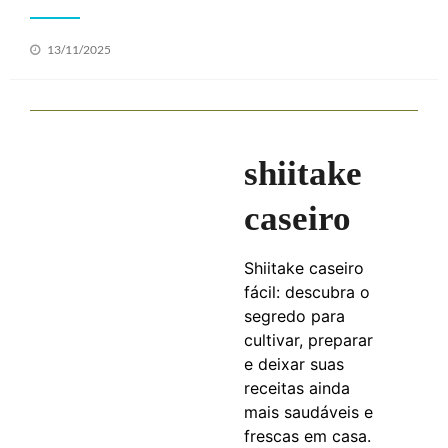
Posted
13/11/2025
on
shiitake
caseiro
Shiitake caseiro
fácil: descubra o
segredo para
cultivar, preparar
e deixar suas
receitas ainda
mais saudáveis e
frescas em casa.