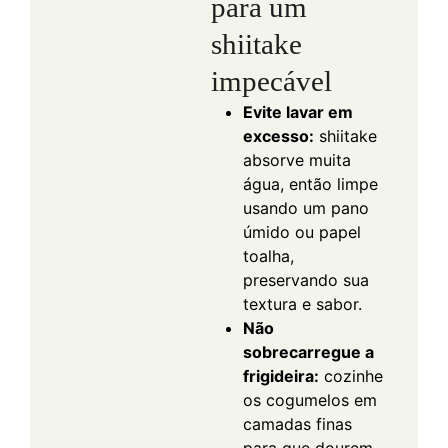
para um
shiitake
impecável
Evite lavar em
excesso:
shiitake
absorve muita
água, então limpe
usando um pano
úmido ou papel
toalha,
preservando sua
textura e sabor.
Não
sobrecarregue a
frigideira:
cozinhe
os cogumelos em
camadas finas
para que dourem