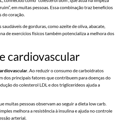
L, conhecido como “colesterol bom”, que atua na limpeza
l ruim”, em muitas pessoas. Essa combinação traz benefícios
s do coração.
es saudáveis de gorduras, como azeite de oliva, abacate,
na de exercícios físicos também potencializa a melhora dos
de cardiovascular
cardiovascular
. Ao reduzir o consumo de carboidratos
m dos principais fatores que contribuem para doenças do
edução do colesterol LDL e dos triglicerídeos ajuda a
ue muitas pessoas observam ao seguir a dieta low carb.
ples melhora a resistência à insulina e ajuda no controle
ssão arterial.