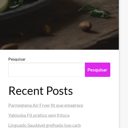
Pesquisar
Pesquisar
Recent Posts
Parmegiana Air Fryer fit que emagrece
Yakisoba Fit prático sem fritura
Linguado Saudável grelhado low carb