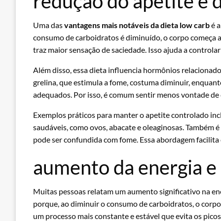
redução do apetite e 
Uma das
vantagens mais notáveis da dieta low carb
é a
consumo de carboidratos é diminuído, o corpo começa a u
traz maior sensação de saciedade. Isso ajuda a controla
Além disso, essa dieta influencia hormônios relacionados
grelina, que estimula a fome, costuma diminuir, enquanto 
adequados. Por isso, é comum sentir menos vontade de c
Exemplos práticos para manter o apetite controlado inc
saudáveis, como ovos, abacate e oleaginosas. Também é 
pode ser confundida com fome. Essa abordagem facilita
aumento da energia e 
Muitas pessoas relatam um aumento significativo na ener
porque, ao diminuir o consumo de carboidratos, o corpo p
um processo mais constante e estável que evita os pico