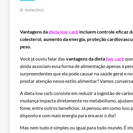
Posted
02/06/2025
on
Vantagens da
dieta low carb
incluem controle eficaz da
colesterol, aumento da energia, proteção cardiovascul
peso.
Você já ouviu falar das
vantagens da dieta
low carb
que 
ainda associam essa forma de alimentação apenas à per
surpreendentes que ela pode causar na saúde geral e no 
prestar atenção nesse estilo alimentar? Vamos conversar
A dieta low carb consiste em reduzir a ingestão de carbo
mudança impacta diretamente no metabolismo, ajudando 
fome, entre outros benefícios. Já pensou em como isso
disposto e com mais energia para encarar o dia?
Mas nem tudo é simples ou igual para todo mundo. É i