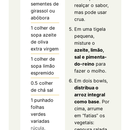
sementes de
realçar o sabor,
girassol ou
mas pode usar
abóbora
crua.
1
colher de
Em uma tigela
sopa
azeite
pequena,
de oliva
misture o
extra virgem
azeite, limão,
sal e pimenta-
1
colher de
do-reino
para
sopa
limão
fazer o molho.
espremido
Em dois bowls,
0.5
colher
distribua o
de chá
sal
arroz integral
1
punhado
como base
. Por
folhas
cima, arrume
verdes
em “fatias” os
variadas
vegetais:
rúcula,
cenoura ralada,