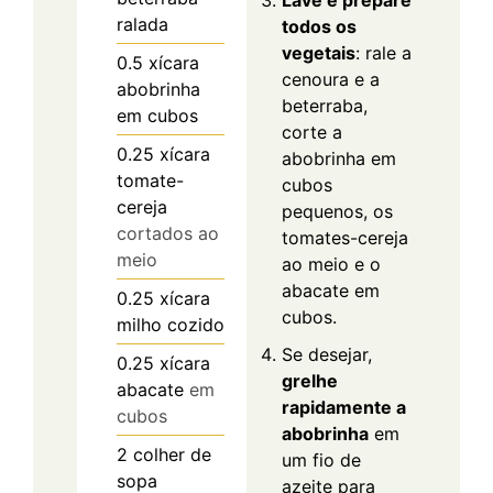
Lave e prepare
ralada
todos os
vegetais
: rale a
0.5
xícara
cenoura e a
abobrinha
beterraba,
em cubos
corte a
0.25
xícara
abobrinha em
tomate-
cubos
cereja
pequenos, os
cortados ao
tomates-cereja
meio
ao meio e o
abacate em
0.25
xícara
cubos.
milho cozido
Se desejar,
0.25
xícara
grelhe
abacate
em
rapidamente a
cubos
abobrinha
em
2
colher de
um fio de
sopa
azeite para