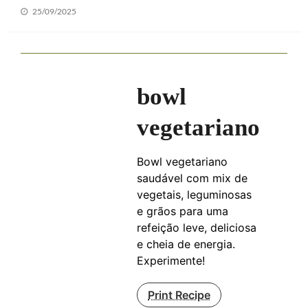
Posted
25/09/2025
on
bowl
vegetariano
Bowl vegetariano
saudável com mix de
vegetais, leguminosas
e grãos para uma
refeição leve, deliciosa
e cheia de energia.
Experimente!
Print Recipe