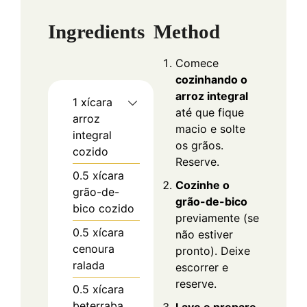
Ingredients
Method
Comece
cozinhando o
arroz integral
1
xícara
até que fique
arroz
macio e solte
integral
os grãos.
cozido
Reserve.
0.5
xícara
Cozinhe o
grão-de-
grão-de-bico
bico cozido
previamente (se
0.5
xícara
não estiver
cenoura
pronto). Deixe
ralada
escorrer e
reserve.
0.5
xícara
beterraba