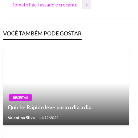
de
Tomate Fácil assado e crocante
Post
Next
Post
Post
VOCÊ TAMBÉM PODE GOSTAR
RECEITAS
Quiche Rápido leve para o dia a dia
Valentina Silva
11/12/2025