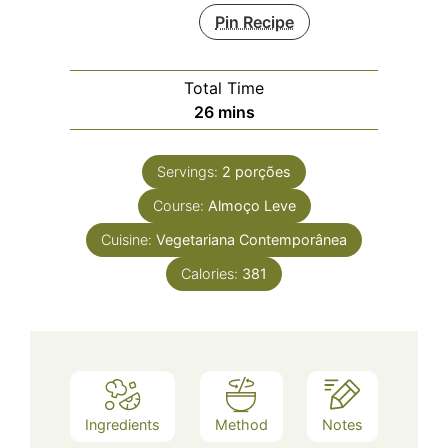
Pin Recipe
Total Time
minutes
26
mins
Servings:
2
porções
Course:
Almoço Leve
Cuisine:
Vegetariana Contemporânea
Calories:
381
Ingredients
Method
Notes