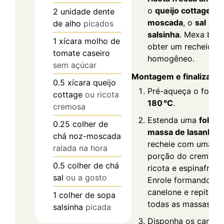
o
queijo cottage
, a
2
unidade
dente
moscada
, o
sal
e a
de alho
picados
salsinha
. Mexa bem
1
xícara
molho de
obter um recheio
tomate caseiro
homogêneo.
sem açúcar
Montagem e finalizaçã
0.5
xícara
queijo
Pré-aqueça o forno
cottage
ou ricota
180 °C
.
cremosa
Estenda uma
folha 
0.25
colher de
massa de lasanha
e
chá
noz-moscada
recheie com uma
ralada na hora
porção do creme d
0.5
colher de chá
ricota e espinafre.
sal
ou a gosto
Enrole formando o
canelone e repita c
1
colher de sopa
todas as massas.
salsinha
picada
Disponha os canelo