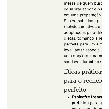
mesas de quem busca
equilibrar sabor e nutri
em uma preparação prát
Sua versatilidade permi
recheios criativos e
adaptações para diferen
dietas, tornando a recei
perfeita para um almoç
leve, jantar especial ou 
uma opção de marmita
saudável durante a sem
Dicas práticas
para o recheio
perfeito
Espinafre fresco
é
preferido para garan
cor e sabor intensos