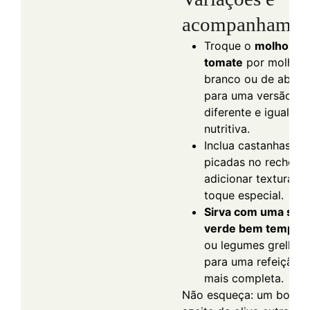
acompanhamen
Troque o
molho de
tomate
por molho
branco ou de abóbo
para uma versão
diferente e igualme
nutritiva.
Inclua castanhas
picadas no recheio 
adicionar textura e
toque especial.
Sirva com uma sala
verde bem temper
ou legumes grelhad
para uma refeição a
mais completa.
Não esqueça: um bom