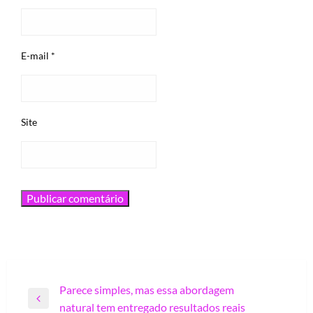
E-mail
*
Site
Navegação
Parece simples, mas essa abordagem
Previous
natural tem entregado resultados reais
de