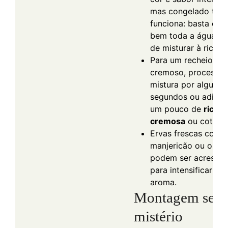
mas congelado ta
funciona: basta esc
bem toda a água an
de misturar à ricota.
Para um recheio ma
cremoso, processe 
mistura por alguns
segundos ou adicio
um pouco de
ricota
cremosa
ou cottage
Ervas frescas como
manjericão ou orég
podem ser acrescid
para intensificar o
aroma.
Montagem sem
mistério