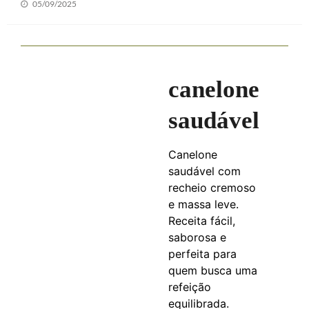
Posted
05/09/2025
on
canelone
saudável
Canelone
saudável com
recheio cremoso
e massa leve.
Receita fácil,
saborosa e
perfeita para
quem busca uma
refeição
equilibrada.