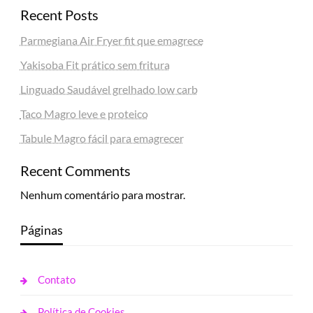
Recent Posts
Parmegiana Air Fryer fit que emagrece
Yakisoba Fit prático sem fritura
Linguado Saudável grelhado low carb
Taco Magro leve e proteico
Tabule Magro fácil para emagrecer
Recent Comments
Nenhum comentário para mostrar.
Páginas
Contato
Política de Cookies