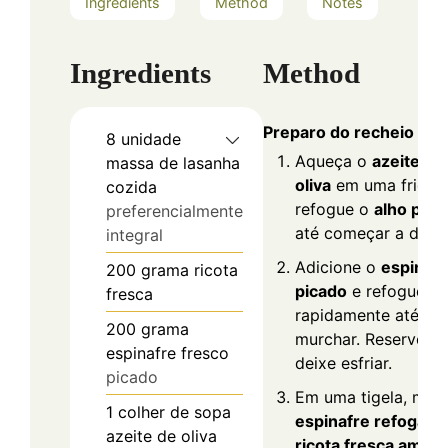
Ingredients
Method
Notes
Ingredients
Method
Preparo do recheio
8
unidade
Aqueça o
azeite de
massa de lasanha
oliva
em uma frigide
cozida
refogue o
alho pica
preferencialmente
até começar a doura
integral
Adicione o
espinafr
200
grama
ricota
picado
e refogue
fresca
rapidamente até
200
grama
murchar. Reserve e
espinafre fresco
deixe esfriar.
picado
Em uma tigela, mist
1
colher de sopa
espinafre refogado
azeite de oliva
ricota fresca amas