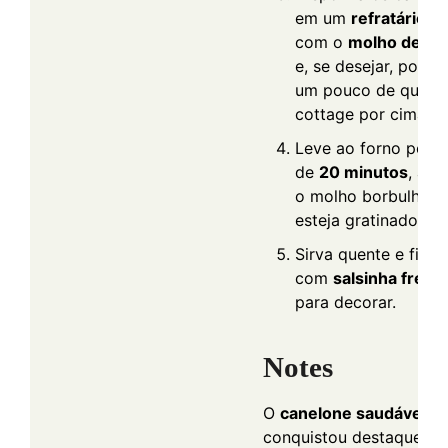
em um
refratário
. 
com o
molho de to
e, se desejar, polvil
um pouco de queijo
cottage por cima.
Leve ao forno por c
de
20 minutos
, até
o molho borbulhe e
esteja gratinado.
Sirva quente e final
com
salsinha fresc
para decorar.
Notes
O
canelone saudável
conquistou destaque na