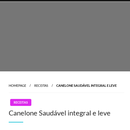
Skip
to
content
HOMEPAGE
RECEITAS
CANELONE SAUDÁVEL INTEGRAL E LEVE
RECEITAS
Canelone Saudável integral e leve