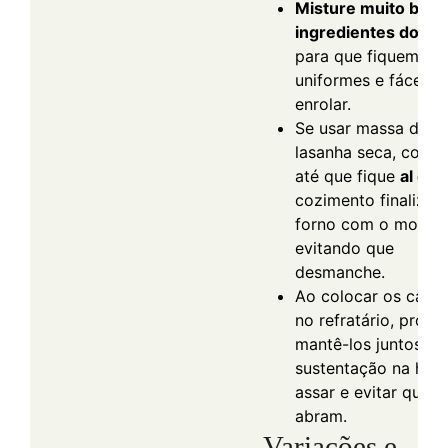
Misture muito bem
ingredientes do re
para que fiquem
uniformes e fáceis 
enrolar.
Se usar massa de
lasanha seca, cozin
até que fique
al den
cozimento finalizar
forno com o molho,
evitando que
desmanche.
Ao colocar os cane
no refratário, procu
mantê-los juntos pa
sustentação na hor
assar e evitar que
abram.
Variações e