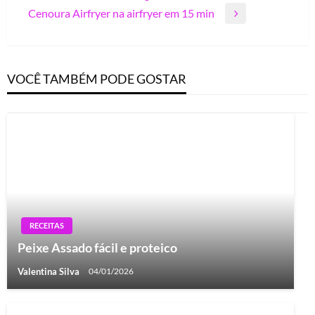
Post
Cenoura Airfryer na airfryer em 15 min
Post
Next
Post
VOCÊ TAMBÉM PODE GOSTAR
RECEITAS
Peixe Assado fácil e proteico
Valentina Silva
04/01/2026