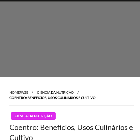
Skip
to
content
HOMEPAGE
CIÊNCIA DA NUTRIÇÃO
COENTRO: BENEFÍCIOS, USOS CULINÁRIOS E CULTIVO
CIÊNCIA DA NUTRIÇÃO
Coentro: Benefícios, Usos Culinários e
Cultivo