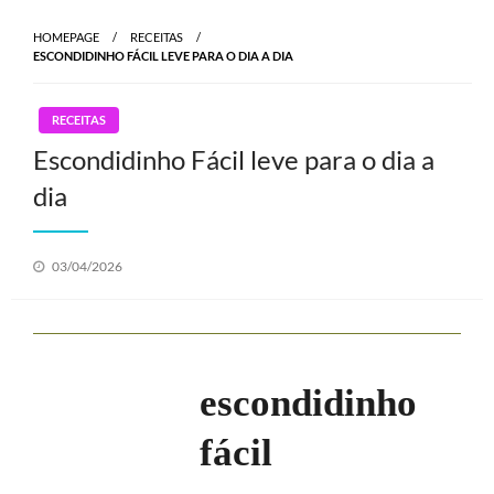
HOMEPAGE
RECEITAS
ESCONDIDINHO FÁCIL LEVE PARA O DIA A DIA
RECEITAS
Escondidinho Fácil leve para o dia a
dia
Posted
03/04/2026
on
escondidinho
fácil