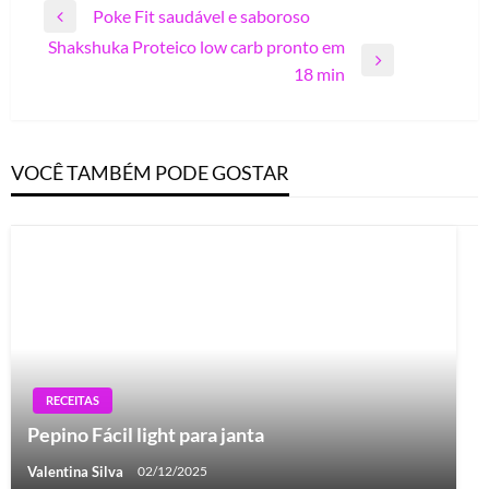
Navegação
Poke Fit saudável e saboroso
Previous
de
Shakshuka Proteico low carb pronto em
Post
Next
Post
18 min
Post
VOCÊ TAMBÉM PODE GOSTAR
RECEITAS
Pepino Fácil light para janta
Valentina Silva
02/12/2025