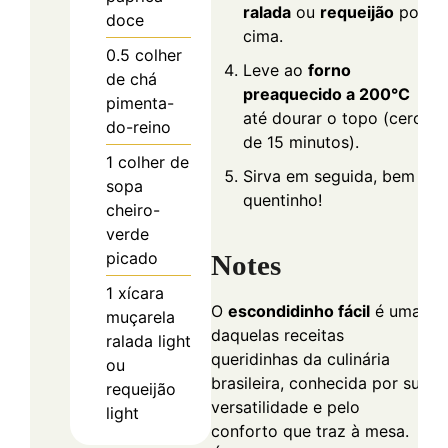
ralada
ou
requeijão
por
doce
cima.
0.5
colher
Leve ao
forno
de chá
preaquecido a 200°C
pimenta-
até dourar o topo (cerca
do-reino
de 15 minutos).
1
colher de
Sirva em seguida, bem
sopa
quentinho!
cheiro-
verde
picado
Notes
1
xícara
O
escondidinho fácil
é uma
muçarela
daquelas receitas
ralada light
queridinhas da culinária
ou
brasileira, conhecida por sua
requeijão
versatilidade e pelo
light
conforto que traz à mesa.