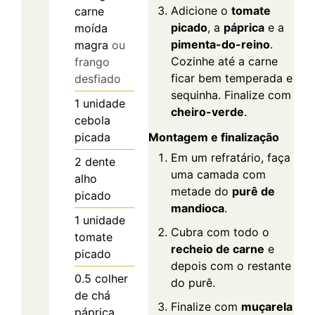
Adicione o
tomate
carne
picado
, a
páprica
e a
moída
pimenta-do-reino
.
magra
ou
Cozinhe até a carne
frango
ficar bem temperada e
desfiado
sequinha. Finalize com
1
unidade
cheiro-verde
.
cebola
picada
Montagem e finalização
Em um refratário, faça
2
dente
uma camada com
alho
metade do
purê de
picado
mandioca
.
1
unidade
Cubra com todo o
tomate
recheio de carne
e
picado
depois com o restante
0.5
colher
do purê.
de chá
Finalize com
muçarela
páprica