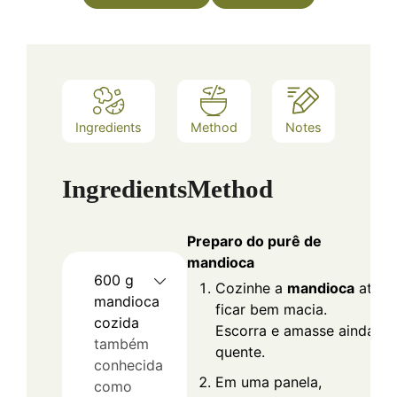
Ingredients
Method
Notes
Ingredients
Method
Preparo do purê de
mandioca
600
g
Cozinhe a
mandioca
até
mandioca
ficar bem macia.
cozida
Escorra e amasse ainda
também
quente.
conhecida
Em uma panela,
como