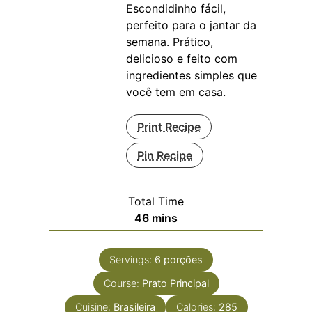
Escondidinho fácil,
perfeito para o jantar da
semana. Prático,
delicioso e feito com
ingredientes simples que
você tem em casa.
Print Recipe
Pin Recipe
Total Time
minutes
46
mins
Servings:
6
porções
Course:
Prato Principal
Cuisine:
Brasileira
Calories:
285