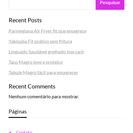
Pesquisar
Recent Posts
Parmegiana Air Fryer fit que emagrece
Yakisoba Fit prático sem fritura
Linguado Saudável grelhado low carb
Taco Magro leve e proteico
Tabule Magro fácil para emagrecer
Recent Comments
Nenhum comentário para mostrar.
Páginas
Contato