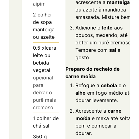
acrescente a
manteiga
aipim
ou azeite à mandioca
2
colher
amassada. Misture bem.
de sopa
Adicione o
leite
aos
manteiga
poucos, mexendo, até
ou azeite
obter um purê cremoso.
0.5
xícara
Tempere com
sal
a
leite ou
gosto.
bebida
Preparo do recheio de
vegetal
carne moída
opcional
para
Refogue a
cebola
e o
deixar o
alho
em fogo médio até
purê mais
dourar levemente.
cremoso
Acrescente a
carne
moída
e mexa até soltar
1
colher de
bem e começar a
chá
sal
dourar.
350
g