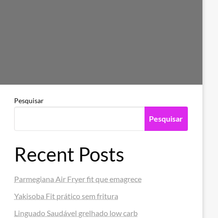
Pesquisar
Pesquisar
Recent Posts
Parmegiana Air Fryer fit que emagrece
Yakisoba Fit prático sem fritura
Linguado Saudável grelhado low carb