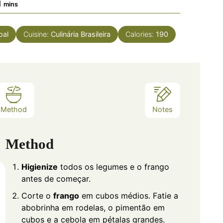
minutes
1
mins
pal
Cuisine:
Culinária Brasileira
Calories:
190
Method
Notes
Method
Higienize
todos os legumes e o frango
antes de começar.
Corte o
frango
em cubos médios. Fatie a
abobrinha em rodelas, o pimentão em
cubos e a cebola em pétalas grandes.