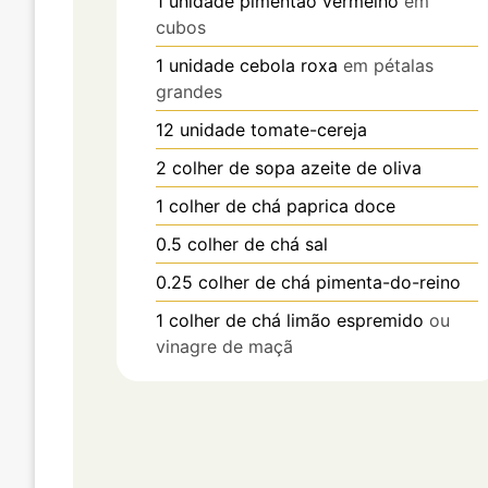
1
unidade
pimentão vermelho
em
cubos
1
unidade
cebola roxa
em pétalas
grandes
12
unidade
tomate-cereja
2
colher de sopa
azeite de oliva
1
colher de chá
paprica doce
0.5
colher de chá
sal
0.25
colher de chá
pimenta-do-reino
1
colher de chá
limão espremido
ou
vinagre de maçã