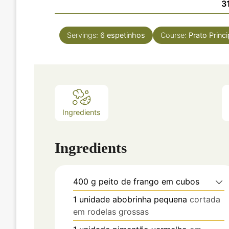
3
Servings:
6
espetinhos
Course:
Prato Princi
Ingredients
Ingredients
400
g
peito de frango em cubos
1
unidade
abobrinha pequena
cortada
em rodelas grossas