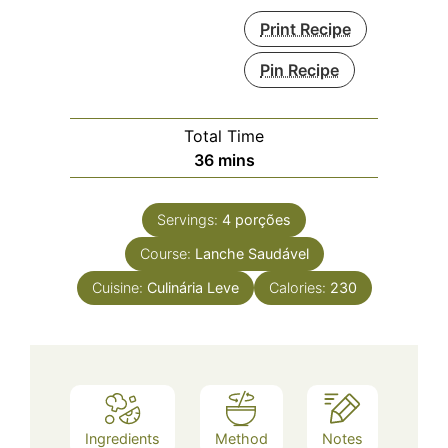
Print Recipe
Pin Recipe
Total Time
minutes
36
mins
Servings:
4
porções
Course:
Lanche Saudável
Cuisine:
Culinária Leve
Calories:
230
Ingredients
Method
Notes