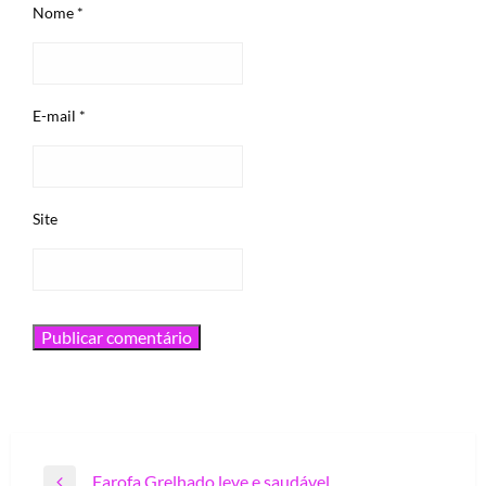
Nome
*
E-mail
*
Site
Navegação
Farofa Grelhado leve e saudável