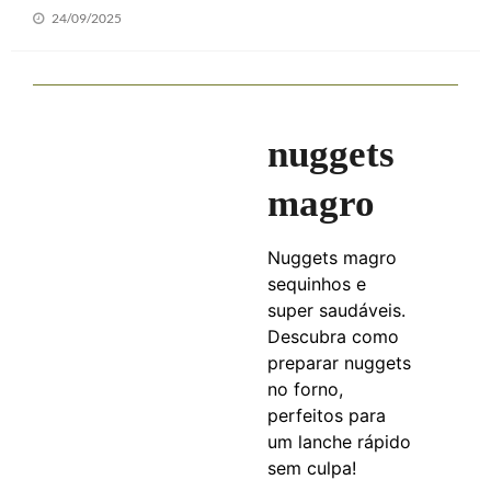
Posted
24/09/2025
on
nuggets
magro
Nuggets magro
sequinhos e
super saudáveis.
Descubra como
preparar nuggets
no forno,
perfeitos para
um lanche rápido
sem culpa!