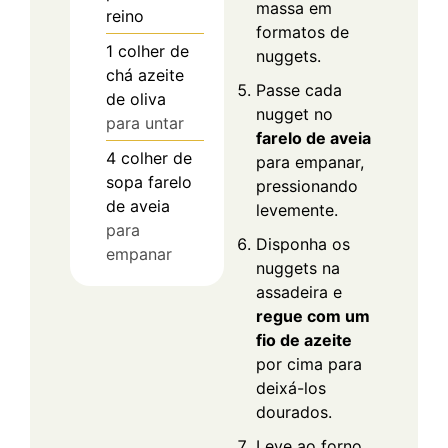
massa em
reino
formatos de
1
colher de
nuggets.
chá
azeite
Passe cada
de oliva
nugget no
para untar
farelo de aveia
4
colher de
para empanar,
sopa
farelo
pressionando
de aveia
levemente.
para
Disponha os
empanar
nuggets na
assadeira e
regue com um
fio de azeite
por cima para
deixá-los
dourados.
Leve ao forno