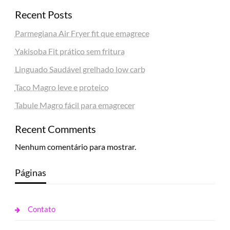
Recent Posts
Parmegiana Air Fryer fit que emagrece
Yakisoba Fit prático sem fritura
Linguado Saudável grelhado low carb
Taco Magro leve e proteico
Tabule Magro fácil para emagrecer
Recent Comments
Nenhum comentário para mostrar.
Páginas
Contato