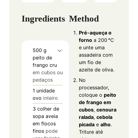
Ingredients
Method
Pré-aqueça o
forno
a 200 °C
e unte uma
500
g
assadeira com
peito de
um fio de
frango cru
azeite de oliva.
em cubos ou
pedaços
No
processador,
1
unidade
coloque o
peito
ovo
inteiro
de frango em
3
colher de
cubos
,
cenoura
sopa
aveia
ralada
,
cebola
em flocos
picada
e
alho
.
finos
pode
Triture até