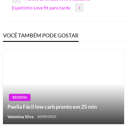
Previous
de
Espetinho Leve fit para tarde
Post
Next
Post
Post
VOCÊ TAMBÉM PODE GOSTAR
RECEITAS
Paella Fácil low carb pronto em 25 min
Valentina Silva
20/09/2025