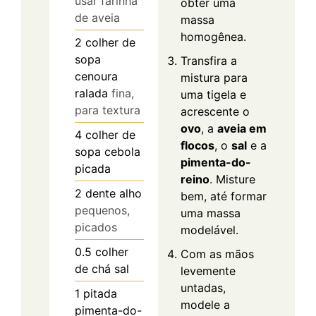
usar farinha
obter uma
de aveia
massa
homogênea.
2
colher de
sopa
Transfira a
cenoura
mistura para
ralada
fina,
uma tigela e
para textura
acrescente o
ovo
, a
aveia em
4
colher de
flocos
, o
sal
e a
sopa
cebola
pimenta-do-
picada
reino
. Misture
2
dente
alho
bem, até formar
pequenos,
uma massa
picados
modelável.
0.5
colher
Com as mãos
de chá
sal
levemente
untadas,
1
pitada
modele a
pimenta-do-