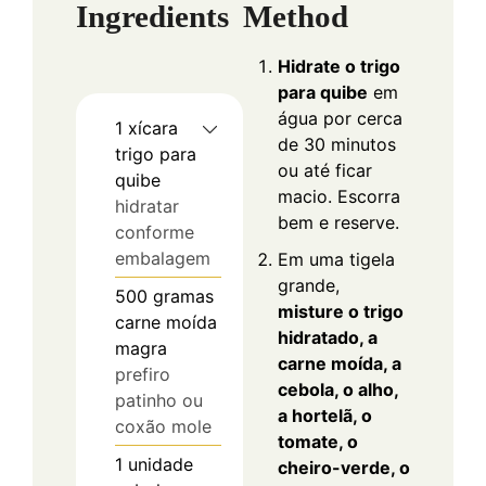
Ingredients
Method
Hidrate o trigo
para quibe
em
água por cerca
1
xícara
de 30 minutos
trigo para
ou até ficar
quibe
macio. Escorra
hidratar
bem e reserve.
conforme
embalagem
Em uma tigela
grande,
500
gramas
misture o trigo
carne moída
hidratado, a
magra
carne moída, a
prefiro
cebola, o alho,
patinho ou
a hortelã, o
coxão mole
tomate, o
1
unidade
cheiro-verde, o