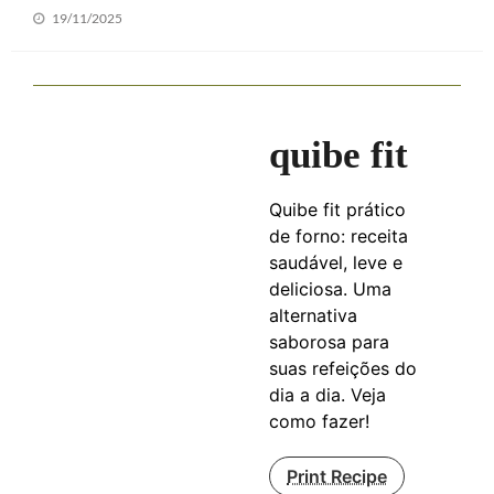
Posted
19/11/2025
on
quibe fit
Quibe fit prático
de forno: receita
saudável, leve e
deliciosa. Uma
alternativa
saborosa para
suas refeições do
dia a dia. Veja
como fazer!
Print Recipe