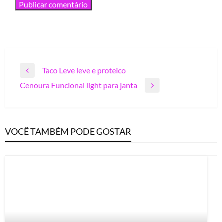
Navegação
Taco Leve leve e proteico
Previous
de
Cenoura Funcional light para janta
Post
Next
Post
Post
VOCÊ TAMBÉM PODE GOSTAR