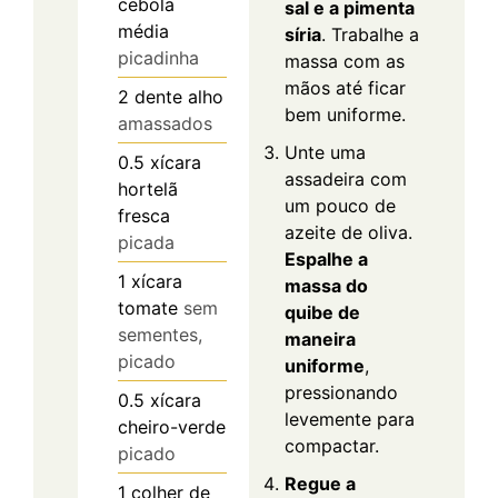
cebola
sal e a pimenta
média
síria
. Trabalhe a
picadinha
massa com as
mãos até ficar
2
dente
alho
bem uniforme.
amassados
Unte uma
0.5
xícara
assadeira com
hortelã
um pouco de
fresca
azeite de oliva.
picada
Espalhe a
1
xícara
massa do
tomate
sem
quibe de
sementes,
maneira
picado
uniforme
,
pressionando
0.5
xícara
levemente para
cheiro-verde
compactar.
picado
Regue a
1
colher de