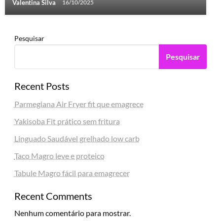
Valentina Silva
16/10/2025
Pesquisar
Pesquisar
Recent Posts
Parmegiana Air Fryer fit que emagrece
Yakisoba Fit prático sem fritura
Linguado Saudável grelhado low carb
Taco Magro leve e proteico
Tabule Magro fácil para emagrecer
Recent Comments
Nenhum comentário para mostrar.