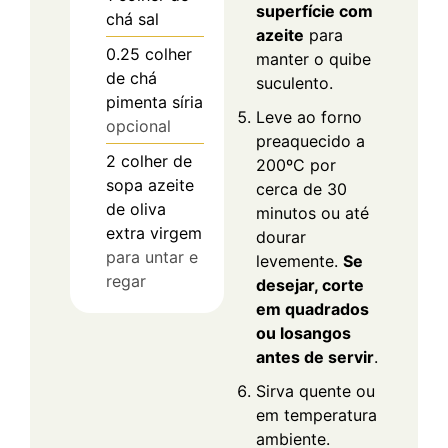
superfície com
chá
sal
azeite
para
0.25
colher
manter o quibe
de chá
suculento.
pimenta síria
Leve ao forno
opcional
preaquecido a
2
colher de
200ºC por
sopa
azeite
cerca de 30
de oliva
minutos ou até
extra virgem
dourar
para untar e
levemente.
Se
regar
desejar, corte
em quadrados
ou losangos
antes de servir
.
Sirva quente ou
em temperatura
ambiente.