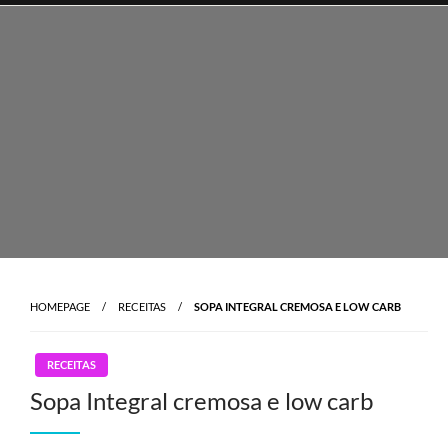
Skip
to
content
HOMEPAGE
RECEITAS
SOPA INTEGRAL CREMOSA E LOW CARB
RECEITAS
Sopa Integral cremosa e low carb