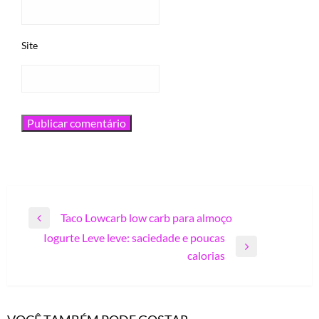
Site
Navegação
Taco Lowcarb low carb para almoço
Previous
de
Iogurte Leve leve: saciedade e poucas
Post
Next
Post
calorias
Post