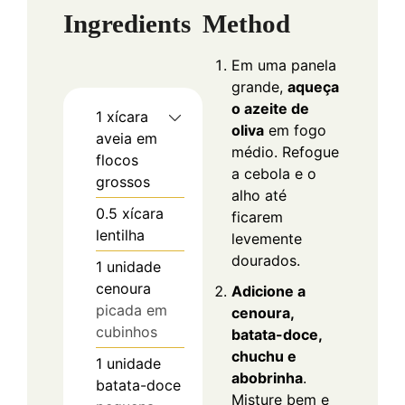
Ingredients
Method
Em uma panela
grande,
aqueça
o azeite de
1
xícara
oliva
em fogo
aveia em
médio. Refogue
flocos
a cebola e o
grossos
alho até
0.5
xícara
ficarem
lentilha
levemente
dourados.
1
unidade
cenoura
Adicione a
picada em
cenoura,
cubinhos
batata-doce,
chuchu e
1
unidade
abobrinha
.
batata-doce
Misture bem e