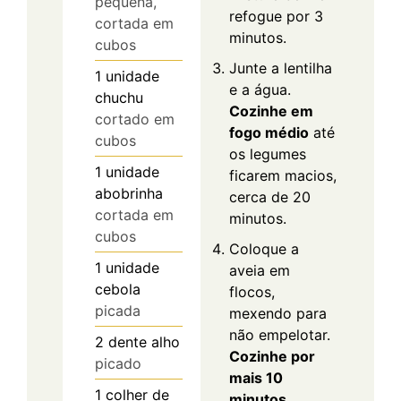
pequena,
refogue por 3
cortada em
minutos.
cubos
Junte a lentilha
1
unidade
e a água.
chuchu
Cozinhe em
cortado em
fogo médio
até
cubos
os legumes
1
unidade
ficarem macios,
abobrinha
cerca de 20
cortada em
minutos.
cubos
Coloque a
1
unidade
aveia em
cebola
flocos,
picada
mexendo para
não empelotar.
2
dente
alho
Cozinhe por
picado
mais 10
1
colher de
minutos
,