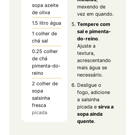
sopa
azeite
mexendo de
de oliva
vez em quando.
1.5
litro
água
Tempere com
sal e pimenta-
1
colher de
do-reino
.
chá
sal
Ajuste a
0.25
colher
textura,
de chá
acrescentando
pimenta-do-
mais água se
reino
necessário.
2
colher de
Desligue o
sopa
fogo, adicione
salsinha
a salsinha
fresca
picada e
sirva a
picada
sopa ainda
quente
.