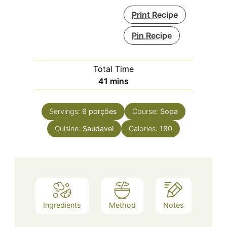
Print Recipe
Pin Recipe
Total Time
minutes
41
mins
Servings:
6
porções
Course:
Sopa
Cuisine:
Saudável
Calories:
180
Ingredients
Method
Notes