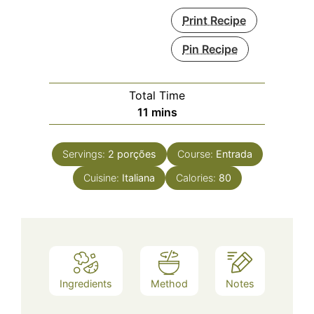
Print Recipe
Pin Recipe
Total Time
minutes
11
mins
Servings:
2
porções
Course:
Entrada
Cuisine:
Italiana
Calories:
80
Ingredients
Method
Notes