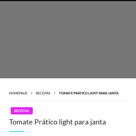
Skip
to
content
HOMEPAGE
RECEITAS
TOMATE PRÁTICO LIGHT PARA JANTA
RECEITAS
Tomate Prático light para janta