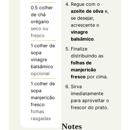
Regue com o
0.5
colher
azeite de oliva
e,
de chá
se desejar,
orégano
acrescente o
seco ou
vinagre
fresco
balsâmico
.
1
colher de
Finalize
sopa
distribuindo as
vinagre
folhas de
balsâmico
manjericão
opcional
fresco
por cima.
1
colher de
Sirva
sopa
imediatamente
manjericão
para aproveitar o
fresco
frescor do prato.
folhas
rasgadas
Notes