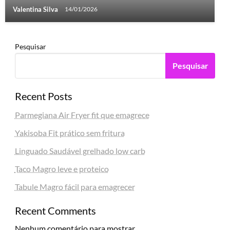
Valentina Silva
14/01/2026
Pesquisar
Pesquisar
Recent Posts
Parmegiana Air Fryer fit que emagrece
Yakisoba Fit prático sem fritura
Linguado Saudável grelhado low carb
Taco Magro leve e proteico
Tabule Magro fácil para emagrecer
Recent Comments
Nenhum comentário para mostrar.