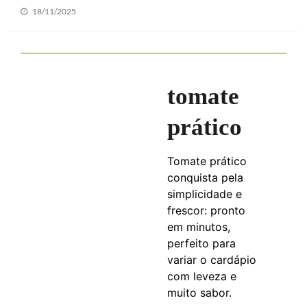
Posted
18/11/2025
on
tomate
prático
Tomate prático
conquista pela
simplicidade e
frescor: pronto
em minutos,
perfeito para
variar o cardápio
com leveza e
muito sabor.