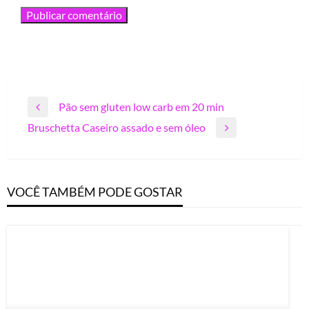
Navegação
Pão sem gluten low carb em 20 min
Previous
de
Bruschetta Caseiro assado e sem óleo
Post
Next
Post
Post
VOCÊ TAMBÉM PODE GOSTAR