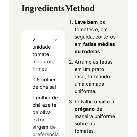
Ingredients
Method
Lave bem
os
tomates e, em
seguida, corte-os
2
em
fatias médias
unidade
ou rodelas
.
tomate
maduros,
Arrume as fatias
firmes
em um prato
raso, formando
0.5
colher
uma camada
de chá
sal
uniforme.
1
colher de
Polvilhe o
sal
e o
chá
azeite
orégano
de
de oliva
maneira uniforme
extra
sobre os
virgem
de
tomates.
preferência