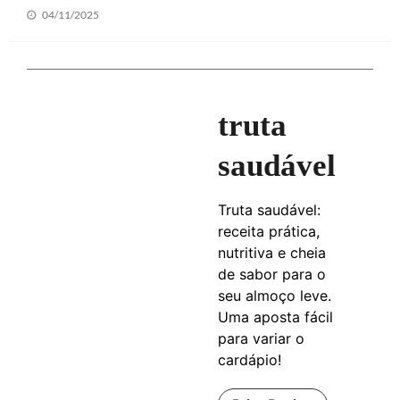
Posted
04/11/2025
on
truta
saudável
Truta saudável:
receita prática,
nutritiva e cheia
de sabor para o
seu almoço leve.
Uma aposta fácil
para variar o
cardápio!