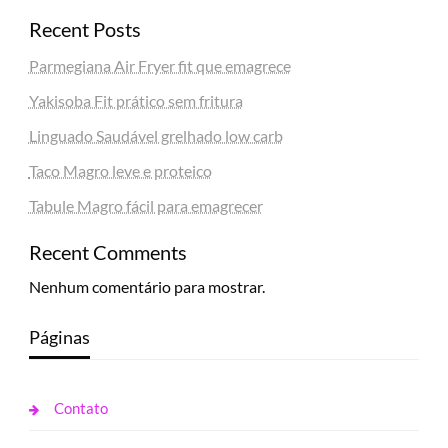
Recent Posts
Parmegiana Air Fryer fit que emagrece
Yakisoba Fit prático sem fritura
Linguado Saudável grelhado low carb
Taco Magro leve e proteico
Tabule Magro fácil para emagrecer
Recent Comments
Nenhum comentário para mostrar.
Páginas
Contato