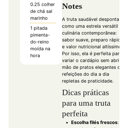
Notes
0.25
colher
de chá
sal
marinho
A truta saudável desponta
como uma estrela versátil da
1
pitada
culinária contemporânea:
pimenta-
sabor suave, preparo rápido
do-reino
e valor nutricional altíssimo.
moída na
Por isso, ela é perfeita para
hora
variar o cardápio sem abrir
mão de pratos elegantes ou
refeições do dia a dia
repletas de praticidade.
Dicas práticas
para uma truta
perfeita
Escolha filés frescos
: