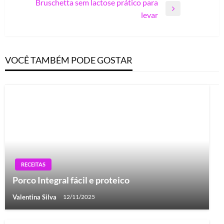
de
Bruschetta sem lactose prático para
Post
Next
Post
levar
Post
VOCÊ TAMBÉM PODE GOSTAR
RECEITAS
Porco Integral fácil e proteico
Valentina Silva
12/11/2025