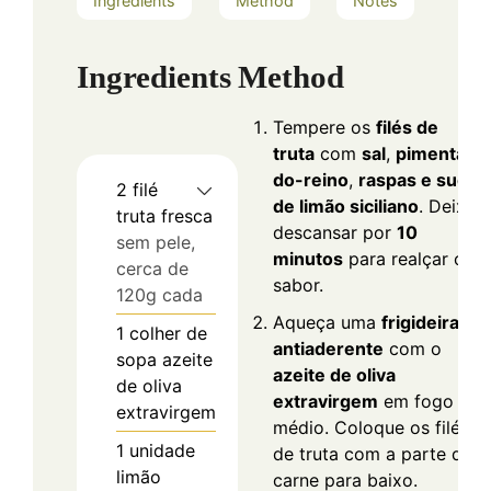
Ingredients
Method
Notes
Ingredients
Method
Tempere os
filés de
truta
com
sal
,
pimenta-
do-reino
,
raspas e suco
2
filé
de limão siciliano
. Deixe
truta fresca
descansar por
10
sem pele,
minutos
para realçar o
cerca de
sabor.
120g cada
Aqueça uma
frigideira
1
colher de
antiaderente
com o
sopa
azeite
azeite de oliva
de oliva
extravirgem
em fogo
extravirgem
médio. Coloque os filés
1
unidade
de truta com a parte da
limão
carne para baixo.