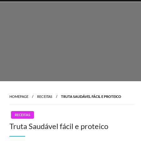
Skip
to
content
HOMEPAGE
RECEITAS
TRUTA SAUDÁVEL FÁCIL E PROTEICO
RECEITAS
Truta Saudável fácil e proteico