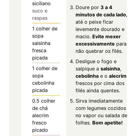
siciliano
Doure por
3 a 4
suco e
minutos de cada lado
,
raspas
até o peixe ficar
1
colher de
levemente dourado e
sopa
macio.
Evite mexer
salsinha
excessivamente
para
fresca
não quebrar os filés.
picada
Desligue o fogo e
1
colher de
salpique a
salsinha
,
sopa
cebolinha
e o
alecrim
cebolinha
frescos por cima dos
picada
filés ainda quentes.
0.5
colher
Sirva imediatamente
de chá
com legumes cozidos
alecrim
no vapor ou salada de
fresco
folhas.
Bom apetite!
picado