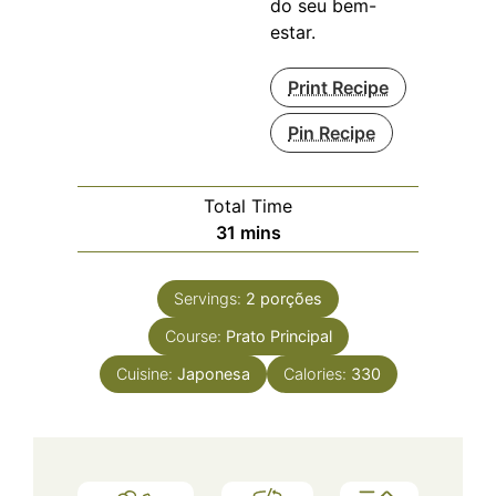
do seu bem-
estar.
Print Recipe
Pin Recipe
Total Time
minutes
31
mins
Servings:
2
porções
Course:
Prato Principal
Cuisine:
Japonesa
Calories:
330