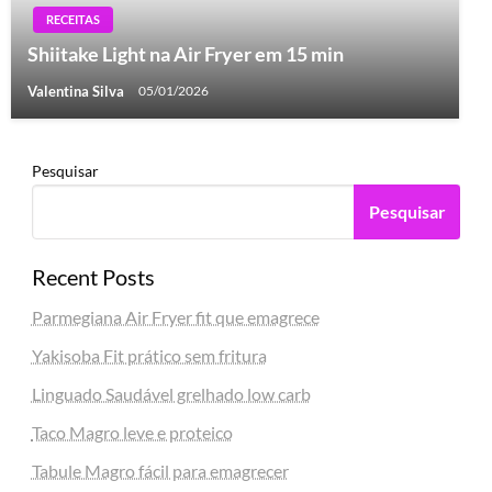
RECEITAS
Shiitake Light na Air Fryer em 15 min
Valentina Silva
05/01/2026
Pesquisar
Pesquisar
Recent Posts
Parmegiana Air Fryer fit que emagrece
Yakisoba Fit prático sem fritura
Linguado Saudável grelhado low carb
Taco Magro leve e proteico
Tabule Magro fácil para emagrecer