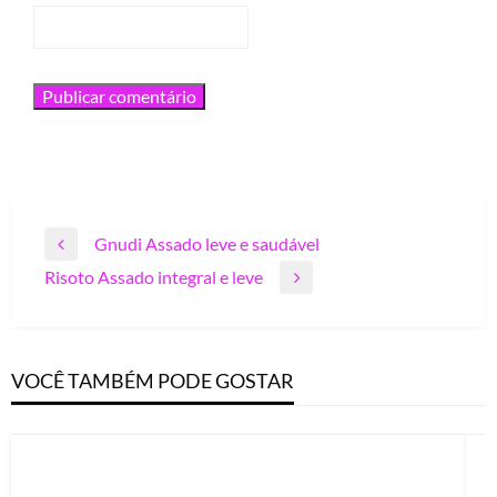
Navegação
Gnudi Assado leve e saudável
Previous
de
Risoto Assado integral e leve
Post
Next
Post
Post
VOCÊ TAMBÉM PODE GOSTAR