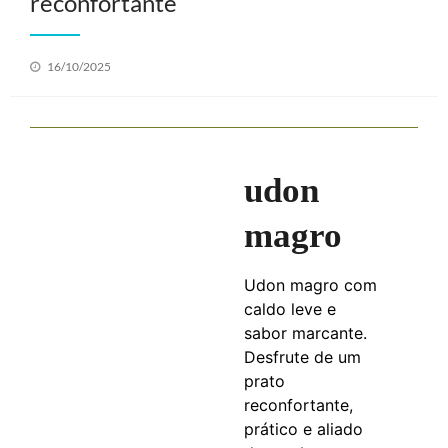
reconfortante
Posted
16/10/2025
on
udon
magro
Udon magro com
caldo leve e
sabor marcante.
Desfrute de um
prato
reconfortante,
prático e aliado