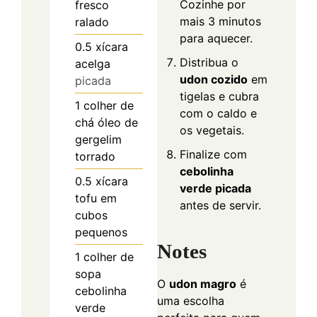
Cozinhe por
fresco
mais 3 minutos
ralado
para aquecer.
0.5
xícara
Distribua o
acelga
udon cozido
em
picada
tigelas e cubra
1
colher de
com o caldo e
chá
óleo de
os vegetais.
gergelim
Finalize com
torrado
cebolinha
0.5
xícara
verde picada
tofu em
antes de servir.
cubos
pequenos
Notes
1
colher de
sopa
O
udon magro
é
cebolinha
uma escolha
verde