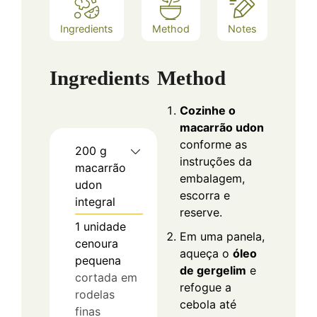
Ingredients
Method
Notes
Ingredients
Method
Cozinhe o
macarrão udon
conforme as
200
g
instruções da
macarrão
embalagem,
udon
escorra e
integral
reserve.
1
unidade
Em uma panela,
cenoura
aqueça o
óleo
pequena
de gergelim
e
cortada em
refogue a
rodelas
cebola até
finas