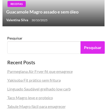
RECEITAS
Guacamole Magro assado e sem óleo
Valentina Silva
30/10/2025
Pesquisar
Pesquisar
Recent Posts
Parmegiana Air Fryer fit que emagrece
Yakisoba Fit prático sem fritura
Linguado Saudável grelhado low carb
Taco Magro leve e proteico
Tabule Magro fácil para emagrecer