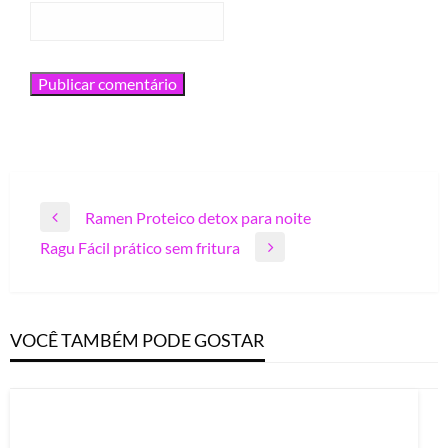
Navegação
Ramen Proteico detox para noite
Previous
de
Ragu Fácil prático sem fritura
Post
Next
Post
Post
VOCÊ TAMBÉM PODE GOSTAR