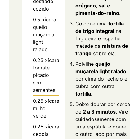
desfiado
orégano
,
sal
e
cozido
pimenta-do-reino
.
0.5
xícara
Coloque uma
tortilla
queijo
de trigo integral
na
muçarela
frigideira e espalhe
light
metade da
mistura de
ralado
frango
sobre ela.
0.25
xícara
Polvilhe
queijo
tomate
muçarela light ralado
picado
por cima do recheio e
sem
cubra com outra
sementes
tortilla
.
0.25
xícara
Deixe dourar por cerca
milho
de
2 a 3 minutos
. Vire
verde
cuidadosamente com
0.25
xícara
uma espátula e doure
cebola
o outro lado por mais