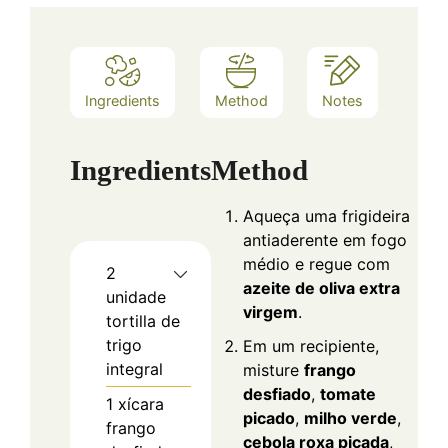
Ingredients
Method
Notes
Ingredients
Method
Aqueça uma frigideira
antiaderente em fogo
médio e regue com
2
azeite de oliva extra
unidade
virgem
.
tortilla de
trigo
Em um recipiente,
integral
misture
frango
desfiado
,
tomate
1
xícara
picado
,
milho verde
,
frango
cebola roxa picada
,