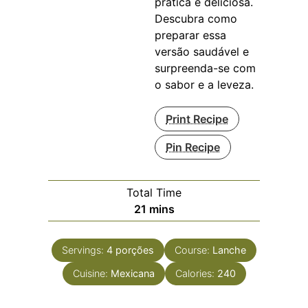
prática e deliciosa.
Descubra como
preparar essa
versão saudável e
surpreenda-se com
o sabor e a leveza.
Print Recipe
Pin Recipe
Total Time
minutes
21
mins
Servings:
4
porções
Course:
Lanche
Cuisine:
Mexicana
Calories:
240