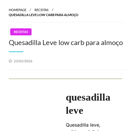
HOMEPAGE
RECEITAS
QUESADILLA LEVE LOW CARB PARA ALMOÇO
RECEITAS
Quesadilla Leve low carb para almoço
Posted
23/02/2026
on
quesadilla
leve
Quesadilla leve,