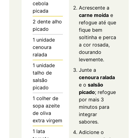
cebola
Acrescente a
picada
carne moída
e
2
dente
alho
refogue até que
picado
fique bem
soltinha e perca
1
unidade
a cor rosada,
cenoura
dourando
ralada
levemente.
1
unidade
Junte a
talho de
cenoura ralada
salsão
e o
salsão
picado
picado
; refogue
1
colher de
por mais 3
sopa
azeite
minutos para
de oliva
integrar
extra virgem
sabores.
1
lata
Adicione o