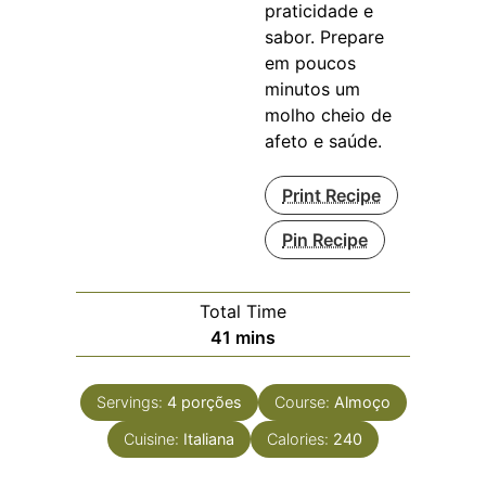
praticidade e
sabor. Prepare
em poucos
minutos um
molho cheio de
afeto e saúde.
Print Recipe
Pin Recipe
Total Time
minutes
41
mins
Servings:
4
porções
Course:
Almoço
Cuisine:
Italiana
Calories:
240