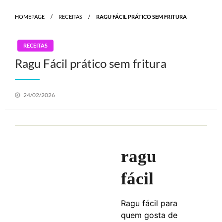
HOMEPAGE
RECEITAS
RAGU FÁCIL PRÁTICO SEM FRITURA
RECEITAS
Ragu Fácil prático sem fritura
Posted
24/02/2026
on
ragu
fácil
Ragu fácil para
quem gosta de