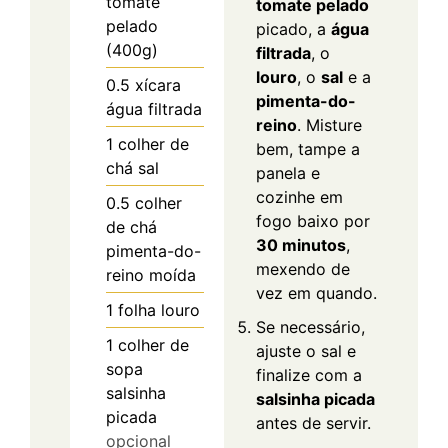
tomate
tomate pelado
pelado
picado, a
água
(400g)
filtrada
, o
louro
, o
sal
e a
0.5
xícara
pimenta-do-
água filtrada
reino
. Misture
1
colher de
bem, tampe a
chá
sal
panela e
cozinhe em
0.5
colher
fogo baixo por
de chá
30 minutos
,
pimenta-do-
mexendo de
reino moída
vez em quando.
1
folha
louro
Se necessário,
1
colher de
ajuste o sal e
sopa
finalize com a
salsinha
salsinha picada
picada
antes de servir.
opcional