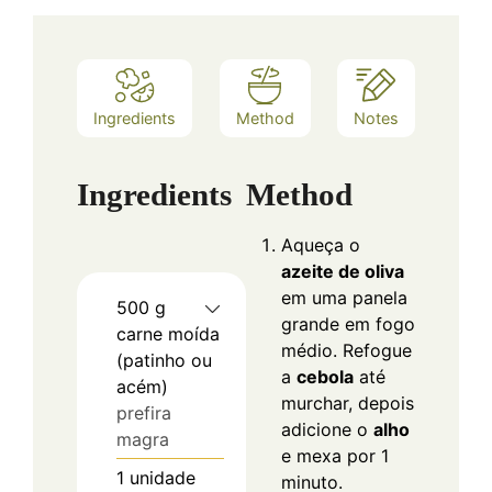
Ingredients
Method
Notes
Ingredients
Method
Aqueça o
azeite de oliva
em uma panela
500
g
grande em fogo
carne moída
médio. Refogue
(patinho ou
a
cebola
até
acém)
murchar, depois
prefira
adicione o
alho
magra
e mexa por 1
1
unidade
minuto.