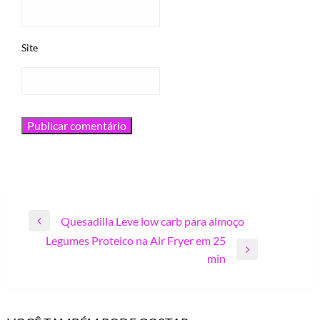
Site
Navegação
Quesadilla Leve low carb para almoço
Previous
de
Legumes Proteico na Air Fryer em 25
Post
Next
Post
min
Post