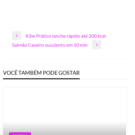
Navegação
Kibe Prático lanche rápido até 200 kcal
Previous
de
Salmão Caseiro suculento em 10 min
Post
Next
Post
Post
VOCÊ TAMBÉM PODE GOSTAR