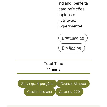
indiano, perfeita
para refeições
rápidas e
nutritivas.
Experimente!
Print Recipe
Pin Recipe
Total Time
minutes
41
mins
Servings:
4
porções
Course:
Almoço
Cuisine:
Indiana
Calories:
270