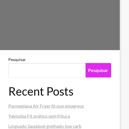
Pesquisar
Pesquisar
Recent Posts
Parmegiana Air Fryer fit que emagrece
Yakisoba Fit prático sem fritura
Linguado Saudável grelhado low carb