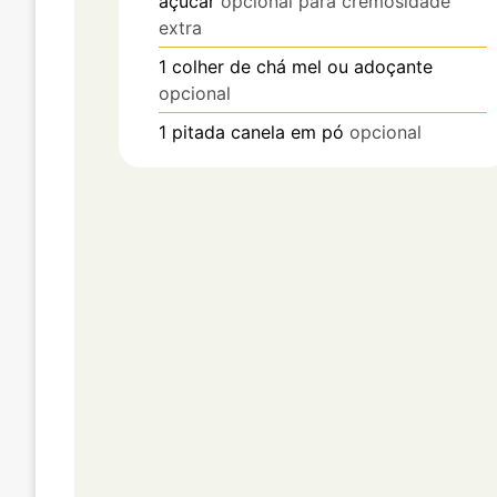
açúcar
opcional para cremosidade
extra
1
colher de chá
mel ou adoçante
opcional
1
pitada
canela em pó
opcional