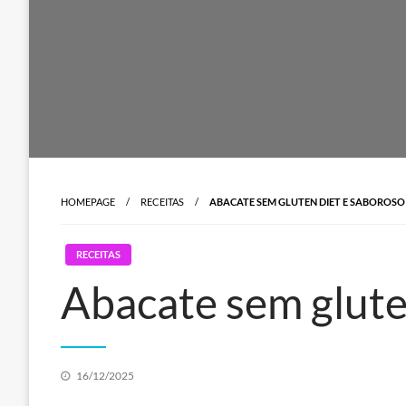
HOMEPAGE
RECEITAS
ABACATE SEM GLUTEN DIET E SABOROSO
RECEITAS
Abacate sem glute
Posted
16/12/2025
on