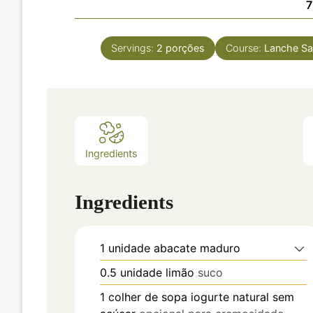
7
Servings:
2
porções
Course:
Lanche Sa
Ingredients
Ingredients
1
unidade
abacate maduro
0.5
unidade
limão
suco
1
colher de sopa
iogurte natural sem