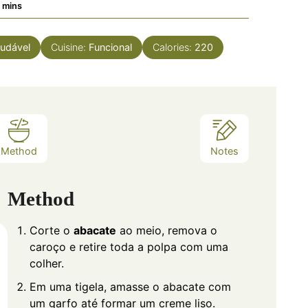
minutes
mins
udável
Cuisine:
Funcional
Calories:
220
Method
Notes
Method
Corte o
abacate
ao meio, remova o
caroço e retire toda a polpa com uma
colher.
Em uma tigela, amasse o abacate com
um garfo até formar um creme liso.