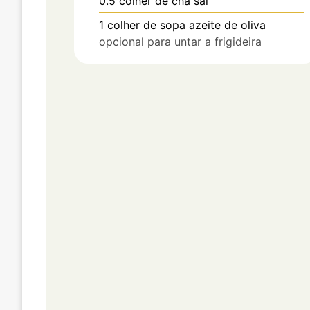
0.5
colher de chá
sal
1
colher de sopa
azeite de oliva
opcional para untar a frigideira