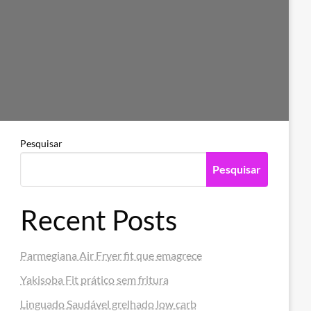
Pesquisar
Pesquisar
Recent Posts
Parmegiana Air Fryer fit que emagrece
Yakisoba Fit prático sem fritura
Linguado Saudável grelhado low carb