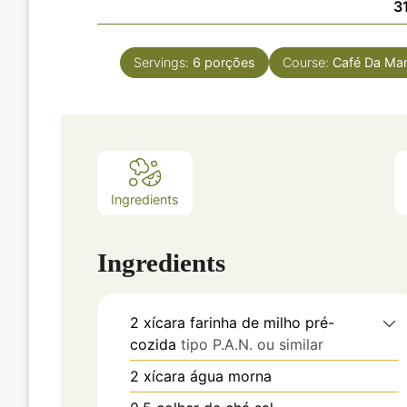
3
Servings:
6
porções
Course:
Café Da Ma
Ingredients
Ingredients
2
xícara
farinha de milho pré-
cozida
tipo P.A.N. ou similar
2
xícara
água morna