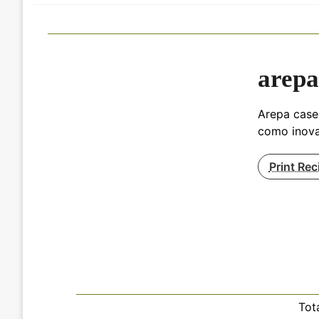
arepa
Arepa casei
como inova
Print Rec
Tot