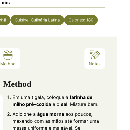
minutes
1
mins
nhã
Cuisine:
Culinária Latina
Calories:
180
Method
Notes
Method
Em uma tigela, coloque a
farinha de
milho pré-cozida
e o
sal
. Misture bem.
Adicione a
água morna
aos poucos,
mexendo com as mãos até formar uma
massa uniforme e maleável. Se