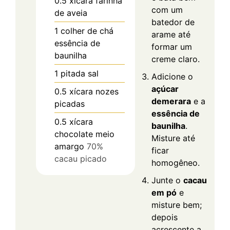
0.5
xícara
farinha
com um
de aveia
batedor de
1
colher de chá
arame até
essência de
formar um
baunilha
creme claro.
1
pitada
sal
Adicione o
açúcar
0.5
xícara
nozes
demerara
e a
picadas
essência de
0.5
xícara
baunilha
.
chocolate meio
Misture até
amargo
70%
ficar
cacau picado
homogêneo.
Junte o
cacau
em pó
e
misture bem;
depois
acrescente a