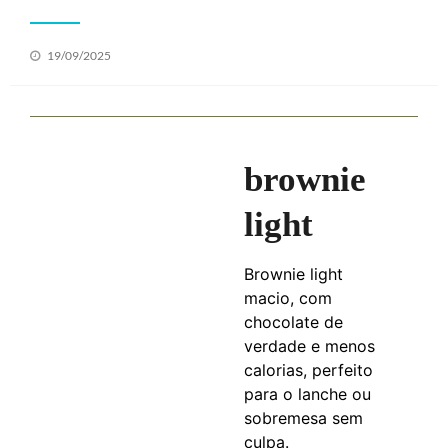
Posted
19/09/2025
on
brownie
light
Brownie light
macio, com
chocolate de
verdade e menos
calorias, perfeito
para o lanche ou
sobremesa sem
culpa.