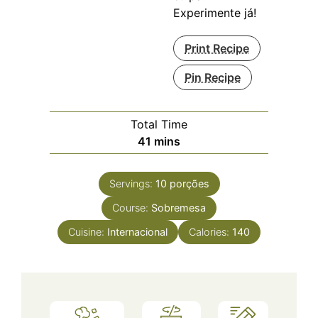
Experimente já!
Print Recipe
Pin Recipe
Total Time
minutes
41
mins
Servings:
10
porções
Course:
Sobremesa
Cuisine:
Internacional
Calories:
140