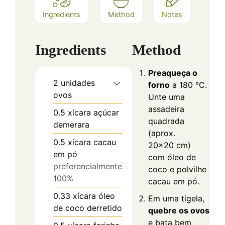
Ingredients
Method
Notes
Ingredients
Method
Preaqueça o
2
unidades
forno
a 180 °C.
ovos
Unte uma
assadeira
0.5
xícara
açúcar
quadrada
demerara
(aprox.
0.5
xícara
cacau
20x20 cm)
em pó
com óleo de
preferencialmente
coco e polvilhe
100%
cacau em pó.
0.33
xícara
óleo
Em uma tigela,
de coco derretido
quebre os ovos
e bata bem