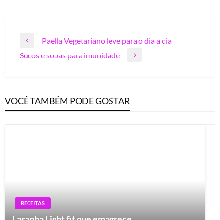
Navegação
Paella Vegetariano leve para o dia a dia
Previous
de
Sucos e sopas para imunidade
Post
Next
Post
Post
VOCÊ TAMBÉM PODE GOSTAR
RECEITAS
Lasanha Light fit que emagrece