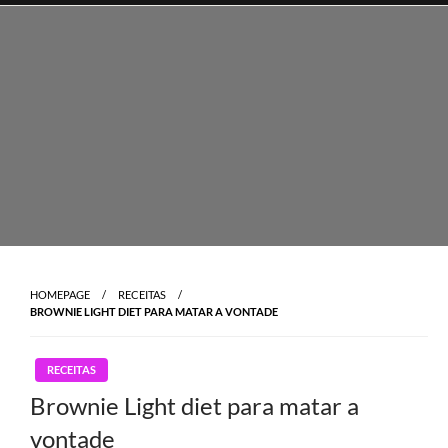
Skip
to
content
HOMEPAGE
RECEITAS
BROWNIE LIGHT DIET PARA MATAR A VONTADE
RECEITAS
Brownie Light diet para matar a
vontade