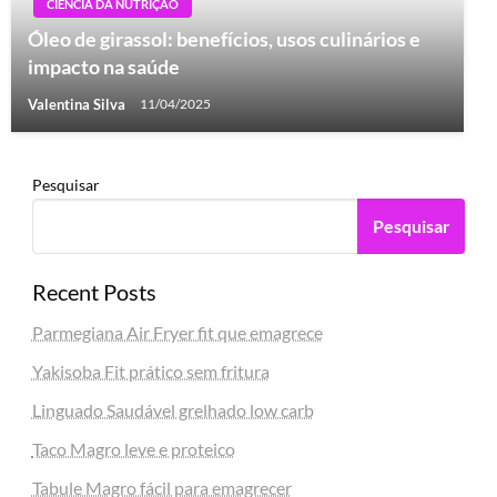
CIÊNCIA DA NUTRIÇÃO
Óleo de girassol: benefícios, usos culinários e
impacto na saúde
Valentina Silva
11/04/2025
Pesquisar
Pesquisar
Recent Posts
Parmegiana Air Fryer fit que emagrece
Yakisoba Fit prático sem fritura
Linguado Saudável grelhado low carb
Taco Magro leve e proteico
Tabule Magro fácil para emagrecer