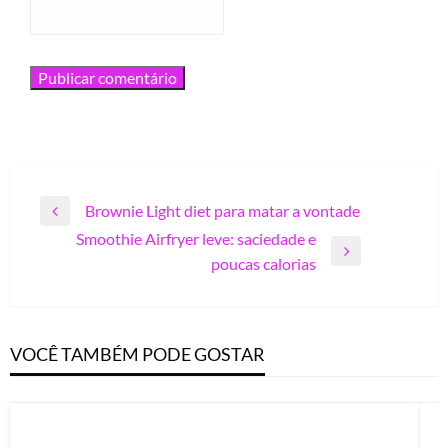
Navegação
Brownie Light diet para matar a vontade
Previous
de
Smoothie Airfryer leve: saciedade e
Post
Next
Post
poucas calorias
Post
VOCÊ TAMBÉM PODE GOSTAR