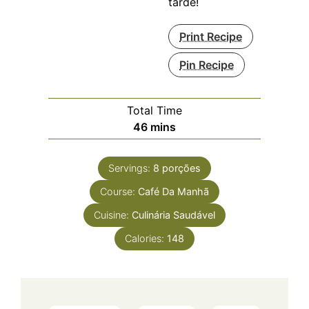
tarde!
Print Recipe
Pin Recipe
Total Time
minutes
46
mins
Servings:
8
porções
Course:
Café Da Manhã
Cuisine:
Culinária Saudável
Calories:
148