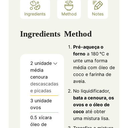
Ingredients
Method
Notes
Ingredients
Method
Pré-aqueça o
forno
a 180 °C e
unte uma forma
2
unidade
média com óleo de
média
coco e farinha de
cenoura
aveia.
descascadas
e picadas
No liquidificador,
bata a cenoura, os
3
unidade
ovos e o óleo de
ovos
coco
até obter
0.5
xícara
uma mistura lisa.
óleo de