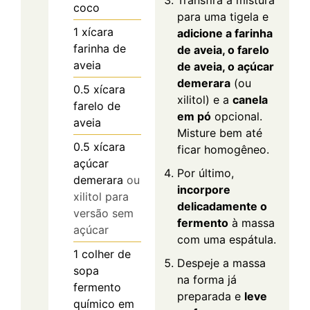
Transfira a mistura
coco
para uma tigela e
1
xícara
adicione a farinha
farinha de
de aveia, o farelo
aveia
de aveia, o açúcar
demerara
(ou
0.5
xícara
xilitol) e a
canela
farelo de
em pó
opcional.
aveia
Misture bem até
0.5
xícara
ficar homogêneo.
açúcar
Por último,
demerara
ou
incorpore
xilitol para
delicadamente o
versão sem
fermento
à massa
açúcar
com uma espátula.
1
colher de
Despeje a massa
sopa
na forma já
fermento
preparada e
leve
químico em