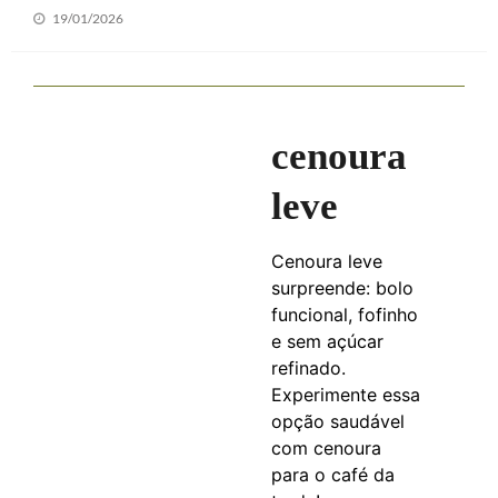
Posted
19/01/2026
on
cenoura
leve
Cenoura leve
surpreende: bolo
funcional, fofinho
e sem açúcar
refinado.
Experimente essa
opção saudável
com cenoura
para o café da