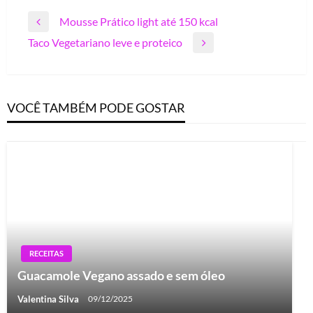
Navegação
Mousse Prático light até 150 kcal
Previous
de
Taco Vegetariano leve e proteico
Post
Next
Post
Post
VOCÊ TAMBÉM PODE GOSTAR
RECEITAS
Guacamole Vegano assado e sem óleo
Valentina Silva
09/12/2025