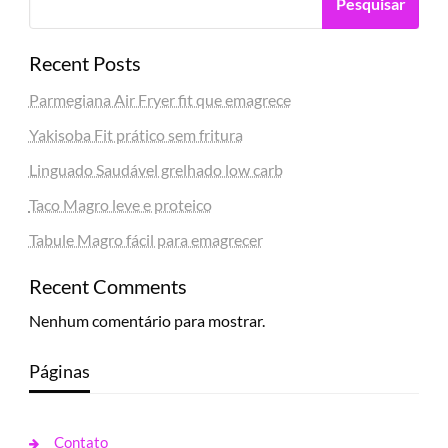
Pesquisar
Recent Posts
Parmegiana Air Fryer fit que emagrece
Yakisoba Fit prático sem fritura
Linguado Saudável grelhado low carb
Taco Magro leve e proteico
Tabule Magro fácil para emagrecer
Recent Comments
Nenhum comentário para mostrar.
Páginas
Contato