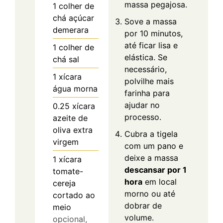
massa pegajosa.
1
colher de
chá
açúcar
Sove a massa
demerara
por 10 minutos,
até ficar lisa e
1
colher de
elástica. Se
chá
sal
necessário,
1
xícara
polvilhe mais
água morna
farinha para
ajudar no
0.25
xícara
processo.
azeite de
oliva extra
Cubra a tigela
virgem
com um pano e
deixe a massa
1
xícara
descansar por 1
tomate-
hora
em local
cereja
morno ou até
cortado ao
dobrar de
meio
volume.
opcional,