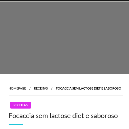
Skip
to
content
HOMEPAGE
RECEITAS
FOCACCIA SEM LACTOSE DIET E SABOROSO
RECEITAS
Focaccia sem lactose diet e saboroso