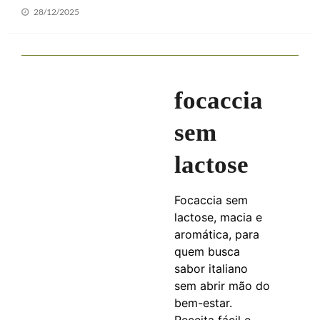
Posted
28/12/2025
on
focaccia
sem
lactose
Focaccia sem
lactose, macia e
aromática, para
quem busca
sabor italiano
sem abrir mão do
bem-estar.