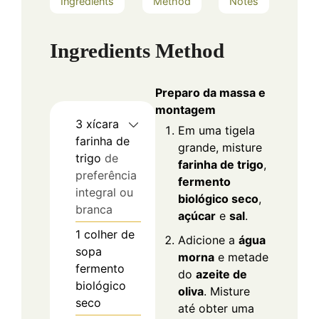
Ingredients
Method
Notes
Ingredients
Method
Preparo da massa e
montagem
3
xícara
Em uma tigela
farinha de
grande, misture
trigo
de
farinha de trigo
,
preferência
fermento
integral ou
biológico seco
,
branca
açúcar
e
sal
.
1
colher de
Adicione a
água
sopa
morna
e metade
fermento
do
azeite de
biológico
oliva
. Misture
seco
até obter uma