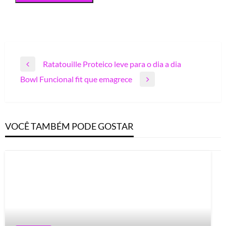
Navegação
Ratatouille Proteico leve para o dia a dia
Previous
de
Bowl Funcional fit que emagrece
Post
Next
Post
Post
VOCÊ TAMBÉM PODE GOSTAR