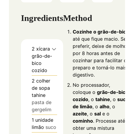
Ingredients
Method
Cozinhe o grão-de-bico
até que fique macio. Se
preferir, deixe de molho
2
xícara
por 8 horas antes de
grão-de-
cozinhar para facilitar o
bico
preparo e torná-lo mais
cozido
digestivo.
2
colher
No processador,
de sopa
coloque o
grão-de-bico
tahine
cozido
, o
tahine
, o
suco
pasta de
de limão
, o
alho
, o
gergelim
azeite
, o
sal
e o
1
unidade
cominho
. Processe até
limão
suco
obter uma mistura