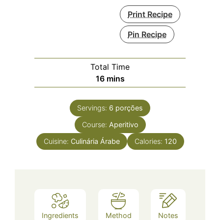
Print Recipe
Pin Recipe
Total Time
minutes
16
mins
Servings:
6
porções
Course:
Aperitivo
Cuisine:
Culinária Árabe
Calories:
120
Ingredients
Method
Notes