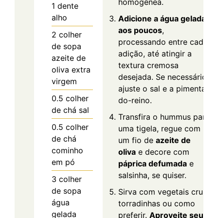
homogênea.
1
dente
alho
Adicione a água gelada
aos poucos
,
2
colher
processando entre cada
de sopa
adição, até atingir a
azeite de
textura cremosa
oliva extra
desejada. Se necessário,
virgem
ajuste o sal e a pimenta-
0.5
colher
do-reino.
de chá
sal
Transfira o hummus para
0.5
colher
uma tigela, regue com
de chá
um fio de
azeite de
cominho
oliva
e decore com
em pó
páprica defumada
e
salsinha, se quiser.
3
colher
de sopa
Sirva com vegetais crus,
água
torradinhas ou como
gelada
preferir.
Aproveite seu