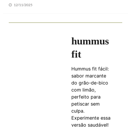
Posted
12/11/2025
on
hummus
fit
Hummus fit fácil:
sabor marcante
do grão-de-bico
com limão,
perfeito para
petiscar sem
culpa.
Experimente essa
versão saudável!