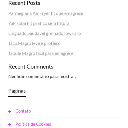
Recent Posts
Parmegiana Air Fryer fit que emagrece
Yakisoba Fit prático sem fritura
Linguado Saudável grelhado low carb
Taco Magro leve e proteico
Tabule Magro fácil para emagrecer
Recent Comments
Nenhum comentário para mostrar.
Páginas
Contato
Política de Cookies