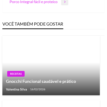
de
Porco Integral fácil e proteico
Post
Next
Post
Post
VOCÊ TAMBÉM PODE GOSTAR
RECEITAS
Gnocchi Funcional saudável e prático
Valentina Silva
16/02/2026