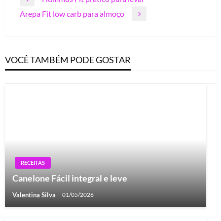
Previous
de
Arepa Fit low carb para almoço
Post
Next
Post
Post
VOCÊ TAMBÉM PODE GOSTAR
RECEITAS
Canelone Fácil integral e leve
Valentina Silva
01/05/2026