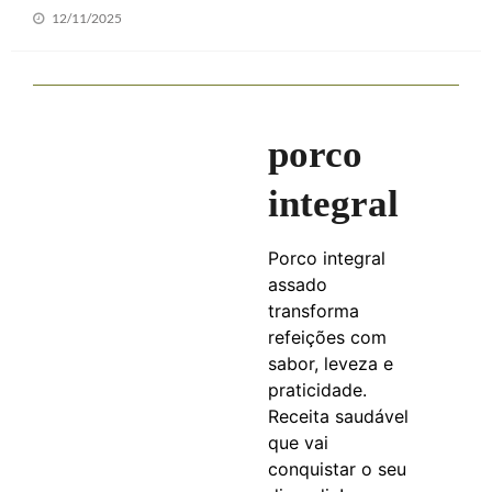
Posted
12/11/2025
on
porco
integral
Porco integral
assado
transforma
refeições com
sabor, leveza e
praticidade.
Receita saudável
que vai
conquistar o seu