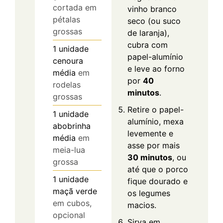
cortada em
vinho branco
pétalas
seco (ou suco
grossas
de laranja),
cubra com
1
unidade
papel-alumínio
cenoura
e leve ao forno
média
em
por
40
rodelas
minutos
.
grossas
Retire o papel-
1
unidade
alumínio, mexa
abobrinha
levemente e
média
em
asse por mais
meia-lua
30 minutos
, ou
grossa
até que o porco
1
unidade
fique dourado e
maçã verde
os legumes
em cubos,
macios.
opcional
Sirva em