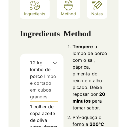
Ingredients
Method
Notes
Ingredients
Method
Tempere
o
lombo de porco
com o sal,
1.2
kg
páprica,
lombo de
pimenta-do-
porco
limpo
reino e o alho
e cortado
picado. Deixe
em cubos
reposar por
20
grandes
minutos
para
1
colher de
tomar sabor.
sopa
azeite
Pré-aqueça o
de oliva
forno a
200°C