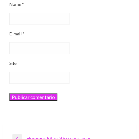
Nome
*
E-mail
*
Site
Navegação
Hummus Fit prático para levar