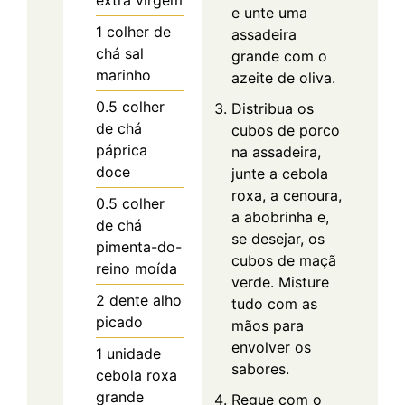
extra virgem
e unte uma
1
colher de
assadeira
chá
sal
grande com o
marinho
azeite de oliva.
0.5
colher
Distribua os
de chá
cubos de porco
páprica
na assadeira,
doce
junte a cebola
roxa, a cenoura,
0.5
colher
a abobrinha e,
de chá
se desejar, os
pimenta-do-
cubos de maçã
reino moída
verde. Misture
2
dente
alho
tudo com as
picado
mãos para
envolver os
1
unidade
sabores.
cebola roxa
grande
Regue com o