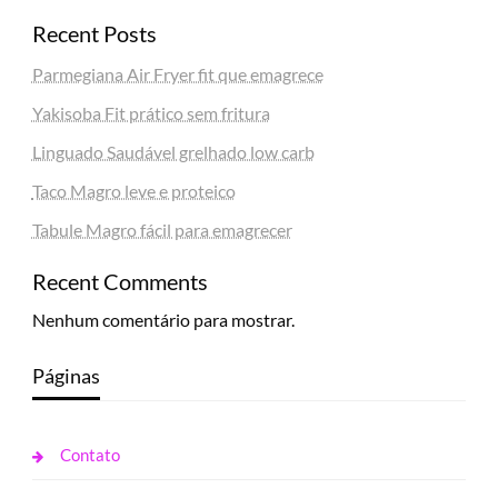
Recent Posts
Parmegiana Air Fryer fit que emagrece
Yakisoba Fit prático sem fritura
Linguado Saudável grelhado low carb
Taco Magro leve e proteico
Tabule Magro fácil para emagrecer
Recent Comments
Nenhum comentário para mostrar.
Páginas
Contato