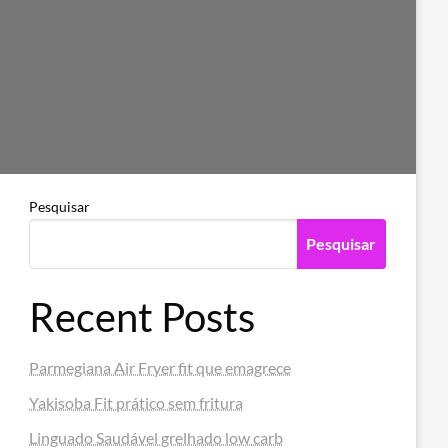
Pesquisar
Pesquisar
Recent Posts
Parmegiana Air Fryer fit que emagrece
Yakisoba Fit prático sem fritura
Linguado Saudável grelhado low carb