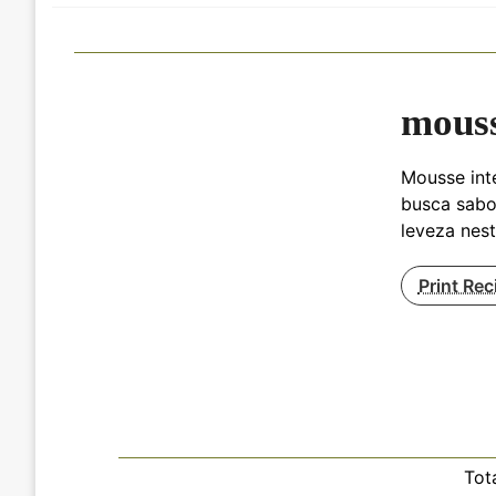
mouss
Mousse int
busca sabo
leveza nest
Print Rec
Tot