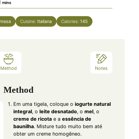
minutes
1
mins
emesa
Cuisine:
Italiana
Calories:
145
Method
Notes
Method
Em uma tigela, coloque o
iogurte natural
integral
, o
leite desnatado
, o
mel
, o
creme de ricota
e a
essência de
baunilha
. Misture tudo muito bem até
obter um creme homogêneo.