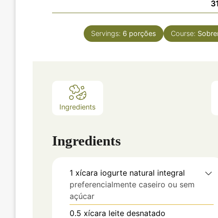
3
Servings:
6
porções
Course:
Sobr
Ingredients
Ingredients
1
xícara
iogurte natural integral
preferencialmente caseiro ou sem
açúcar
0.5
xícara
leite desnatado