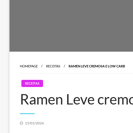
HOMEPAGE
RECEITAS
RAMEN LEVE CREMOSA E LOW CARB
RECEITAS
Ramen Leve cremo
Posted
15/01/2026
on