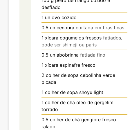
100
g
peito de frango cozido e
desfiado
1
un
ovo cozido
0.5
un
cenoura
cortada em tiras finas
1
xícara
cogumelos frescos
fatiados,
pode ser shimeji ou paris
0.5
un
abobrinha
fatiada fino
1
xícara
espinafre fresco
2
colher de sopa
cebolinha verde
picada
1
colher de sopa
shoyu light
1
colher de chá
óleo de gergelim
torrado
0.5
colher de chá
gengibre fresco
ralado