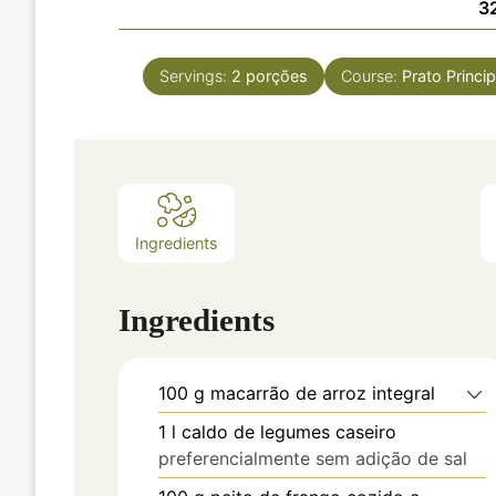
3
Servings:
2
porções
Course:
Prato Princip
Ingredients
Ingredients
100
g
macarrão de arroz integral
1
l
caldo de legumes caseiro
preferencialmente sem adição de sal