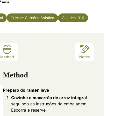
minutes
2
mins
al
Cuisine:
Culinária Asiática
Calories:
316
Method
Notes
Method
Preparo do ramen leve
Cozinhe o macarrão de arroz integral
seguindo as instruções da embalagem.
Escorra e reserve.