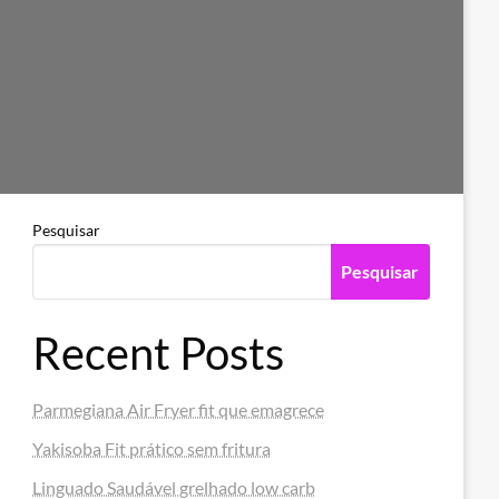
Pesquisar
Pesquisar
Recent Posts
Parmegiana Air Fryer fit que emagrece
Yakisoba Fit prático sem fritura
Linguado Saudável grelhado low carb