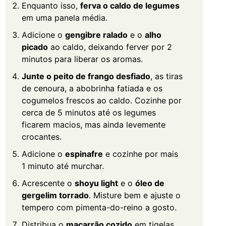
Enquanto isso,
ferva o caldo de legumes
em uma panela média.
Adicione o
gengibre ralado
e o
alho
picado
ao caldo, deixando ferver por 2
minutos para liberar os aromas.
Junte o peito de frango desfiado
, as tiras
de cenoura, a abobrinha fatiada e os
cogumelos frescos ao caldo. Cozinhe por
cerca de 5 minutos até os legumes
ficarem macios, mas ainda levemente
crocantes.
Adicione o
espinafre
e cozinhe por mais
1 minuto até murchar.
Acrescente o
shoyu light
e o
óleo de
gergelim torrado
. Misture bem e ajuste o
tempero com pimenta-do-reino a gosto.
Distribua o
macarrão cozido
em tigelas